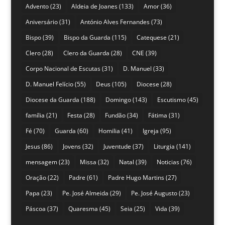
Advento
(23)
Aldeia de Joanes
(133)
Amor
(36)
Aniversário
(31)
António Alves Fernandes
(73)
Bispo
(39)
Bispo da Guarda
(115)
Catequese
(21)
Clero
(28)
Clero da Guarda
(28)
CNE
(39)
Corpo Nacional de Escutas
(31)
D. Manuel
(33)
D. Manuel Felício
(55)
Deus
(105)
Diocese
(28)
Diocese da Guarda
(188)
Domingo
(143)
Escutismo
(45)
família
(21)
Festa
(28)
Fundão
(34)
Fátima
(31)
Fé
(70)
Guarda
(60)
Homilia
(41)
Igreja
(95)
Jesus
(86)
Jovens
(32)
Juventude
(37)
Liturgia
(141)
mensagem
(23)
Missa
(32)
Natal
(39)
Noticias
(76)
Oração
(22)
Padre
(61)
Padre Hugo Martins
(27)
Papa
(23)
Pe. José Almeida
(29)
Pe. José Augusto
(23)
Páscoa
(37)
Quaresma
(45)
Seia
(25)
Vida
(39)