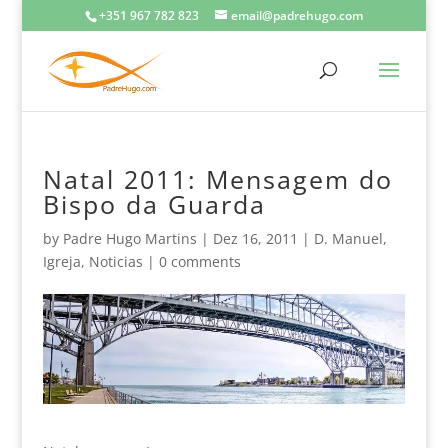
+351 967 782 823
email@padrehugo.com
Natal 2011: Mensagem do
Bispo da Guarda
by
Padre Hugo Martins
|
Dez 16, 2011
|
D. Manuel
,
Igreja
,
Noticias
|
0 comments