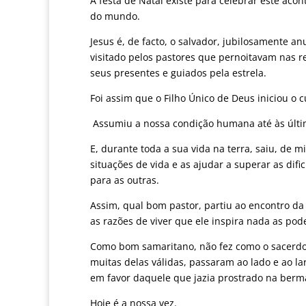
A festa de Natal existe para celebrar este aco
do mundo.
Jesus é, de facto, o salvador, jubilosamente a
visitado pelos pastores que pernoitavam nas 
seus presentes e guiados pela estrela.
Foi assim que o Filho Único de Deus iniciou o 
Assumiu a nossa condição humana até às última
E, durante toda a sua vida na terra, saiu, de
situações de vida e as ajudar a superar as di
para as outras.
Assim, qual bom pastor, partiu ao encontro d
as razões de viver que ele inspira nada as pode
Como bom samaritano, não fez como o sacerdote
muitas delas válidas, passaram ao lado e ao l
em favor daquele que jazia prostrado na berm
Hoje é a nossa vez.