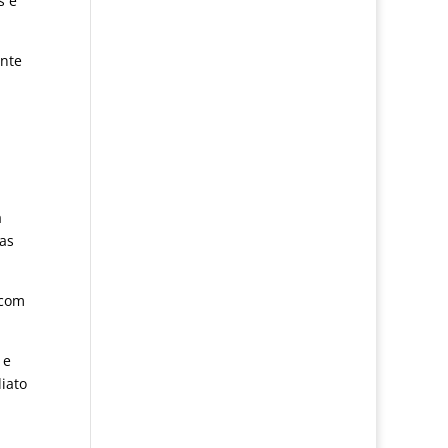
s e
ente
a
mas
 com
 e
iato