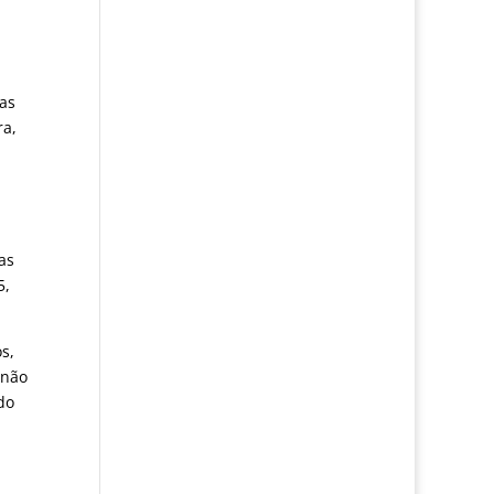
 as
ra,
as
5,
s,
 não
do