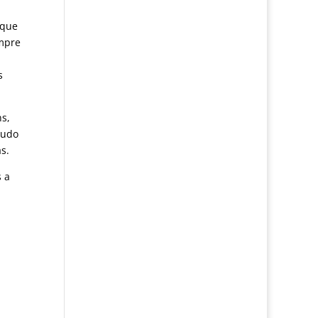
rque
empre
s
s,
tudo
as.
s a