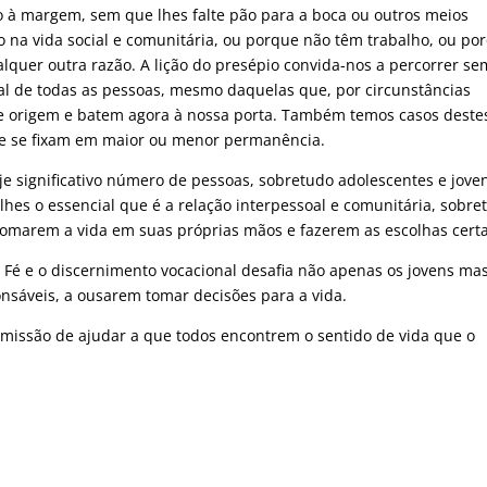
ão à margem, sem que lhes falte pão para a boca ou outros meios
ção na vida social e comunitária, ou porque não têm trabalho, ou po
lquer outra razão. A lição do presépio convida-nos a percorrer s
l de todas as pessoas, mesmo daquelas que, por circunstâncias
 de origem e batem agora à nossa porta. Também temos casos deste
ue se fixam em maior ou menor permanência.
significativo número de pessoas, sobretudo adolescentes e joven
lhes o essencial que é a relação interpessoal e comunitária, sobre
 tomarem a vida em suas próprias mãos e fazerem as escolhas cert
a Fé e o discernimento vocacional desafia não apenas os jovens ma
nsáveis, a ousarem tomar decisões para a vida.
 missão de ajudar a que todos encontrem o sentido de vida que o