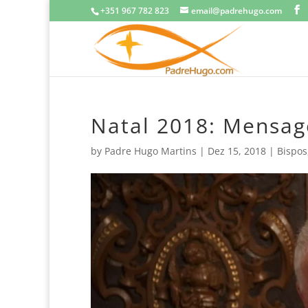
+351 967 782 823
email@padrehugo.com
Natal 2018: Mensa
by
Padre Hugo Martins
|
Dez 15, 2018
|
Bispos