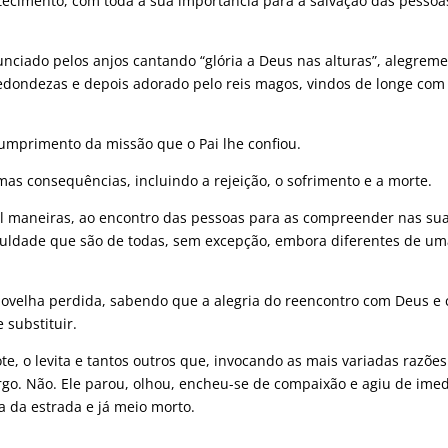
ntecimento, com toda a sua importância para a salvação das pessoa
nunciado pelos anjos cantando “glória a Deus nas alturas”, alegrem
redondezas e depois adorado pelo reis magos, vindos de longe com
cumprimento da missão que o Pai lhe confiou.
s consequências, incluindo a rejeição, o sofrimento e a morte.
 mil maneiras, ao encontro das pessoas para as compreender nas su
ficuldade que são de todas, sem excepção, embora diferentes de u
a ovelha perdida, sabendo que a alegria do reencontro com Deus e
 substituir.
, o levita e tantos outros que, invocando as mais variadas razões
argo. Não. Ele parou, olhou, encheu-se de compaixão e agiu de imed
a da estrada e já meio morto.