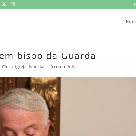
N
Hom
gem bispo da Guarda
,
Clero
,
Igreja
,
Noticias
|
0 comments