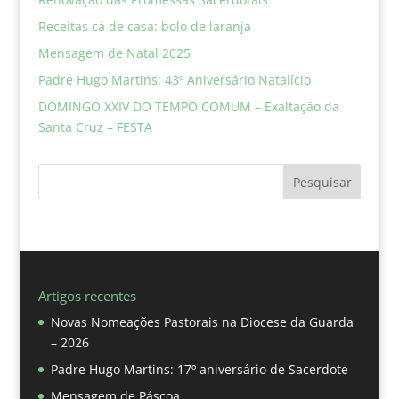
Receitas cá de casa: bolo de laranja
Mensagem de Natal 2025
Padre Hugo Martins: 43º Aniversário Natalício
DOMINGO XXIV DO TEMPO COMUM – Exaltação da
Santa Cruz – FESTA
Pesquisar
Artigos recentes
Novas Nomeações Pastorais na Diocese da Guarda
– 2026
Padre Hugo Martins: 17º aniversário de Sacerdote
Mensagem de Páscoa