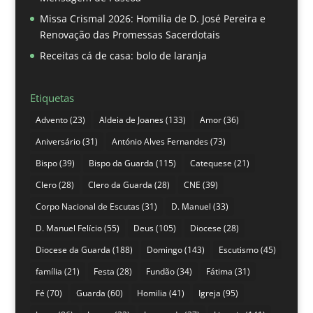
Missa Crismal 2026: Homilia de D. José Pereira e
Renovação das Promessas Sacerdotais
Receitas cá de casa: bolo de laranja
Etiquetas
Advento
(23)
Aldeia de Joanes
(133)
Amor
(36)
Aniversário
(31)
António Alves Fernandes
(73)
Bispo
(39)
Bispo da Guarda
(115)
Catequese
(21)
Clero
(28)
Clero da Guarda
(28)
CNE
(39)
Corpo Nacional de Escutas
(31)
D. Manuel
(33)
D. Manuel Felício
(55)
Deus
(105)
Diocese
(28)
Diocese da Guarda
(188)
Domingo
(143)
Escutismo
(45)
família
(21)
Festa
(28)
Fundão
(34)
Fátima
(31)
Fé
(70)
Guarda
(60)
Homilia
(41)
Igreja
(95)