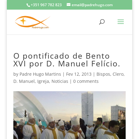
+351 967 782 823
email@padrehugo.com
O pontificado de Bento
XVI por D. Manuel Felício.
by
Padre Hugo Martins
|
Fev 12, 2013
|
Bispos
,
Clero
,
D. Manuel
,
Igreja
,
Noticias
|
0 comments