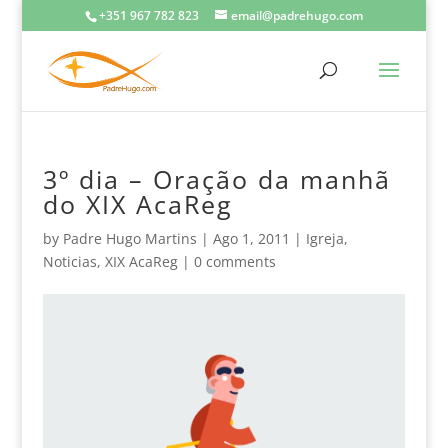
+351 967 782 823
email@padrehugo.com
3º dia – Oração da manhã
do XIX AcaReg
by
Padre Hugo Martins
|
Ago 1, 2011
|
Igreja
,
Noticias
,
XIX AcaReg
|
0 comments