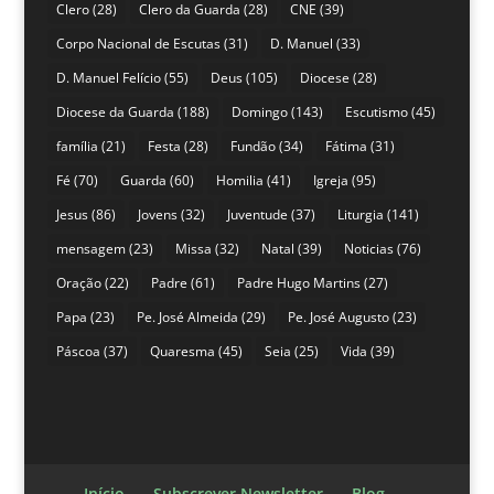
Clero
(28)
Clero da Guarda
(28)
CNE
(39)
Corpo Nacional de Escutas
(31)
D. Manuel
(33)
D. Manuel Felício
(55)
Deus
(105)
Diocese
(28)
Diocese da Guarda
(188)
Domingo
(143)
Escutismo
(45)
família
(21)
Festa
(28)
Fundão
(34)
Fátima
(31)
Fé
(70)
Guarda
(60)
Homilia
(41)
Igreja
(95)
Jesus
(86)
Jovens
(32)
Juventude
(37)
Liturgia
(141)
mensagem
(23)
Missa
(32)
Natal
(39)
Noticias
(76)
Oração
(22)
Padre
(61)
Padre Hugo Martins
(27)
Papa
(23)
Pe. José Almeida
(29)
Pe. José Augusto
(23)
Páscoa
(37)
Quaresma
(45)
Seia
(25)
Vida
(39)
Início
Subscrever Newsletter
Blog