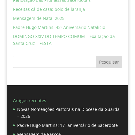
Renovação das Promessas Sacerdotais
Receitas cá de casa: bolo de laranja
Mensagem de Natal 2025
Padre Hugo Martins: 43º Aniversário Natalício
DOMINGO XXIV DO TEMPO COMUM – Exaltação da
Santa Cruz – FESTA
Pesquisar
Artigos recentes
Novas Nomeações Pastorais na Diocese da Guarda
– 2026
Padre Hugo Martins: 17º aniversário de Sacerdote
Mensagem de Páscoa