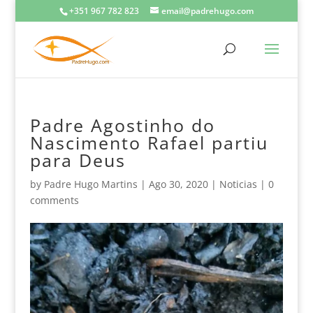
+351 967 782 823
email@padrehugo.com
Padre Agostinho do
Nascimento Rafael partiu
para Deus
by
Padre Hugo Martins
|
Ago 30, 2020
|
Noticias
|
0
comments