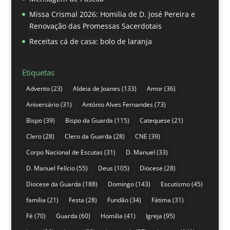
Missa Crismal 2026: Homilia de D. José Pereira e
Renovação das Promessas Sacerdotais
Receitas cá de casa: bolo de laranja
Etiquetas
Advento
(23)
Aldeia de Joanes
(133)
Amor
(36)
Aniversário
(31)
António Alves Fernandes
(73)
Bispo
(39)
Bispo da Guarda
(115)
Catequese
(21)
Clero
(28)
Clero da Guarda
(28)
CNE
(39)
Corpo Nacional de Escutas
(31)
D. Manuel
(33)
D. Manuel Felício
(55)
Deus
(105)
Diocese
(28)
Diocese da Guarda
(188)
Domingo
(143)
Escutismo
(45)
família
(21)
Festa
(28)
Fundão
(34)
Fátima
(31)
Fé
(70)
Guarda
(60)
Homilia
(41)
Igreja
(95)