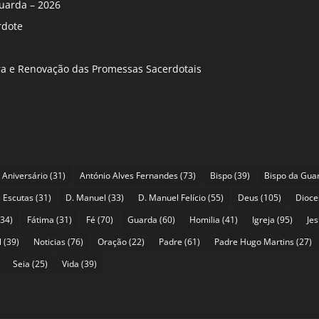
uarda – 2026
rdote
ira e Renovação das Promessas Sacerdotais
Aniversário
(31)
António Alves Fernandes
(73)
Bispo
(39)
Bispo da Gua
 Escutas
(31)
D. Manuel
(33)
D. Manuel Felício
(55)
Deus
(105)
Dioce
34)
Fátima
(31)
Fé
(70)
Guarda
(60)
Homilia
(41)
Igreja
(95)
Je
l
(39)
Noticias
(76)
Oração
(22)
Padre
(61)
Padre Hugo Martins
(27)
Seia
(25)
Vida
(39)