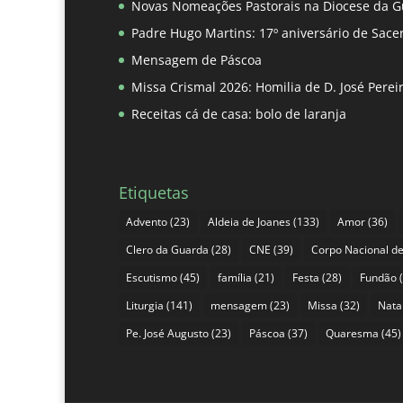
Novas Nomeações Pastorais na Diocese da G
Padre Hugo Martins: 17º aniversário de Sace
Mensagem de Páscoa
Missa Crismal 2026: Homilia de D. José Pere
Receitas cá de casa: bolo de laranja
Etiquetas
Advento
(23)
Aldeia de Joanes
(133)
Amor
(36)
Clero da Guarda
(28)
CNE
(39)
Corpo Nacional de
Escutismo
(45)
família
(21)
Festa
(28)
Fundão
(
Liturgia
(141)
mensagem
(23)
Missa
(32)
Nata
Pe. José Augusto
(23)
Páscoa
(37)
Quaresma
(45)