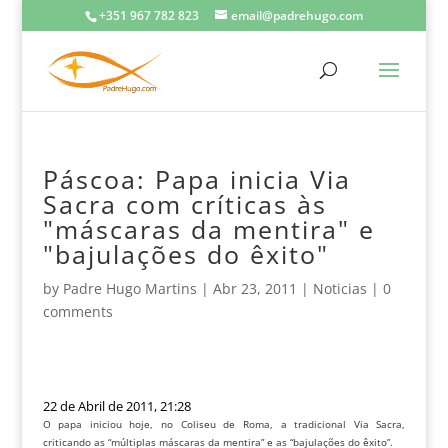
+351 967 782 823
email@padrehugo.com
Páscoa: Papa inicia Via
Sacra com críticas às
"máscaras da mentira" e
"bajulações do êxito"
by
Padre Hugo Martins
|
Abr 23, 2011
|
Noticias
|
0
comments
22 de Abril de 2011, 21:28
O papa iniciou hoje, no Coliseu de Roma, a tradicional Via Sacra,
criticando as “múltiplas máscaras da mentira” e as “bajulações do êxito”.