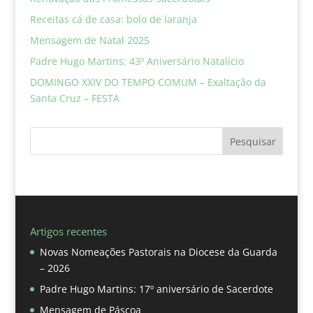
Receitas cá de casa: bolo de laranja
Mensagem de Natal 2025
Padre Hugo Martins: 43º Aniversário Natalício
DOMINGO XXIV DO TEMPO COMUM – Exaltação da
Santa Cruz – FESTA
Pesquisar
Artigos recentes
Novas Nomeações Pastorais na Diocese da Guarda
– 2026
Padre Hugo Martins: 17º aniversário de Sacerdote
Mensagem de Páscoa