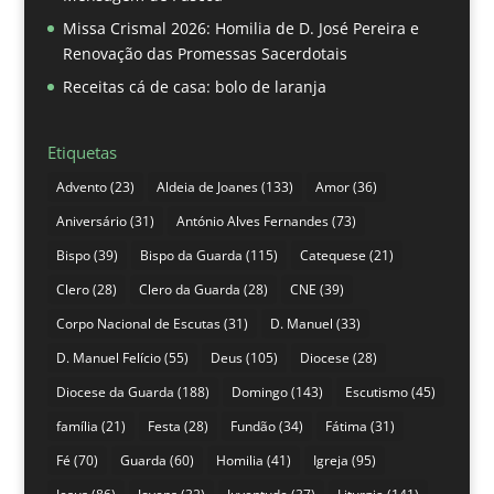
Missa Crismal 2026: Homilia de D. José Pereira e
Renovação das Promessas Sacerdotais
Receitas cá de casa: bolo de laranja
Etiquetas
Advento
(23)
Aldeia de Joanes
(133)
Amor
(36)
Aniversário
(31)
António Alves Fernandes
(73)
Bispo
(39)
Bispo da Guarda
(115)
Catequese
(21)
Clero
(28)
Clero da Guarda
(28)
CNE
(39)
Corpo Nacional de Escutas
(31)
D. Manuel
(33)
D. Manuel Felício
(55)
Deus
(105)
Diocese
(28)
Diocese da Guarda
(188)
Domingo
(143)
Escutismo
(45)
família
(21)
Festa
(28)
Fundão
(34)
Fátima
(31)
Fé
(70)
Guarda
(60)
Homilia
(41)
Igreja
(95)