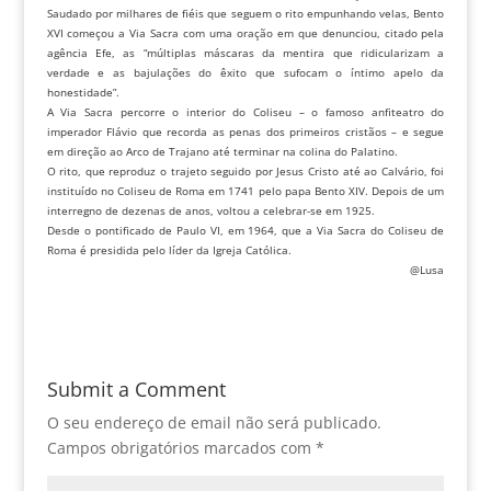
Saudado por milhares de fiéis que seguem o rito empunhando velas, Bento
XVI começou a Via Sacra com uma oração em que denunciou, citado pela
agência Efe, as “múltiplas máscaras da mentira que ridicularizam a
verdade e as bajulações do êxito que sufocam o íntimo apelo da
honestidade”.
A Via Sacra percorre o interior do Coliseu – o famoso anfiteatro do
imperador Flávio que recorda as penas dos primeiros cristãos – e segue
em direção ao Arco de Trajano até terminar na colina do Palatino.
O rito, que reproduz o trajeto seguido por Jesus Cristo até ao Calvário, foi
instituído no Coliseu de Roma em 1741 pelo papa Bento XIV. Depois de um
interregno de dezenas de anos, voltou a celebrar-se em 1925.
Desde o pontificado de Paulo VI, em 1964, que a Via Sacra do Coliseu de
Roma é presidida pelo líder da Igreja Católica.
@Lusa
Submit a Comment
O seu endereço de email não será publicado.
Campos obrigatórios marcados com
*