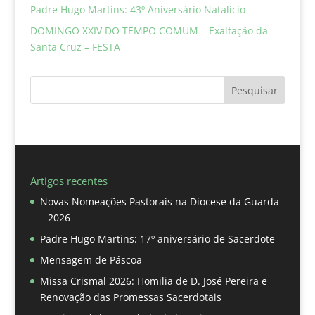
Padre Hugo Martins: 43º Aniversário Natalício
DOMINGO XXIV DO TEMPO COMUM – Exaltação da
Santa Cruz – FESTA
Pesquisar
Artigos recentes
Novas Nomeações Pastorais na Diocese da Guarda
– 2026
Padre Hugo Martins: 17º aniversário de Sacerdote
Mensagem de Páscoa
Missa Crismal 2026: Homilia de D. José Pereira e
Renovação das Promessas Sacerdotais