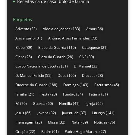
Receitas cá de casa: bolo de laranja
Etiquetas
Advento
(23)
Aldeia de Joanes
(133)
Amor
(36)
Aniversário
(31)
António Alves Fernandes
(73)
Bispo
(39)
Bispo da Guarda
(115)
Catequese
(21)
Clero
(28)
Clero da Guarda
(28)
CNE
(39)
Corpo Nacional de Escutas
(31)
D. Manuel
(33)
D. Manuel Felício
(55)
Deus
(105)
Diocese
(28)
Diocese da Guarda
(188)
Domingo
(143)
Escutismo
(45)
família
(21)
Festa
(28)
Fundão
(34)
Fátima
(31)
Fé
(70)
Guarda
(60)
Homilia
(41)
Igreja
(95)
Jesus
(86)
Jovens
(32)
Juventude
(37)
Liturgia
(141)
mensagem
(23)
Missa
(32)
Natal
(39)
Noticias
(76)
Oração
(22)
Padre
(61)
Padre Hugo Martins
(27)