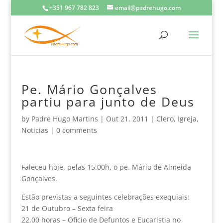
+351 967 782 823
email@padrehugo.com
Pe. Mário Gonçalves
partiu para junto de Deus
by
Padre Hugo Martins
|
Out 21, 2011
|
Clero
,
Igreja
,
Noticias
|
0 comments
Faleceu hoje, pelas 15:00h, o pe. Mário de Almeida
Gonçalves.
Estão previstas a seguintes celebrações exequiais:
21 de Outubro – Sexta feira
22.00 horas – Oficio de Defuntos e Eucaristia no