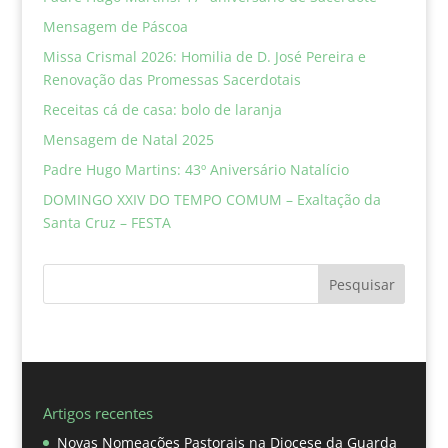
Mensagem de Páscoa
Missa Crismal 2026: Homilia de D. José Pereira e
Renovação das Promessas Sacerdotais
Receitas cá de casa: bolo de laranja
Mensagem de Natal 2025
Padre Hugo Martins: 43º Aniversário Natalício
DOMINGO XXIV DO TEMPO COMUM – Exaltação da
Santa Cruz – FESTA
Pesquisar
Artigos recentes
Novas Nomeações Pastorais na Diocese da Guarda