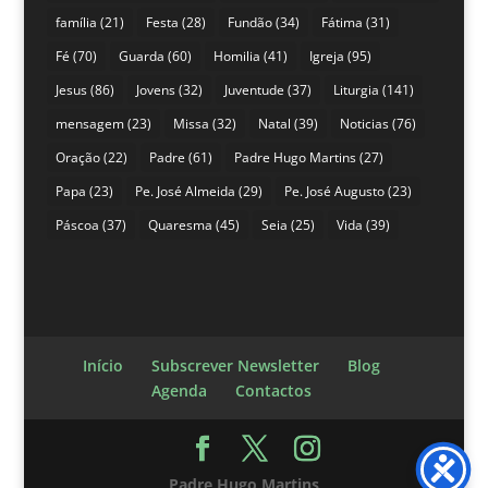
família
(21)
Festa
(28)
Fundão
(34)
Fátima
(31)
Fé
(70)
Guarda
(60)
Homilia
(41)
Igreja
(95)
Jesus
(86)
Jovens
(32)
Juventude
(37)
Liturgia
(141)
mensagem
(23)
Missa
(32)
Natal
(39)
Noticias
(76)
Oração
(22)
Padre
(61)
Padre Hugo Martins
(27)
Papa
(23)
Pe. José Almeida
(29)
Pe. José Augusto
(23)
Páscoa
(37)
Quaresma
(45)
Seia
(25)
Vida
(39)
Início
Subscrever Newsletter
Blog
Agenda
Contactos
Padre Hugo Martins