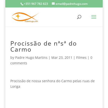
+351 967 782 823
email@padrehugo.com
Procissão de nªsª do
Carmo
by
Padre Hugo Martins
|
Mar 23, 2011
|
Filmes
|
0
comments
Procissão de nossa senhora do Carmo pelas ruas de
Loriga