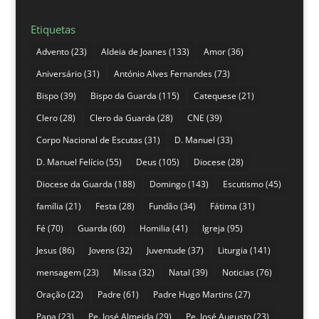
Etiquetas
Advento
(23)
Aldeia de Joanes
(133)
Amor
(36)
Aniversário
(31)
António Alves Fernandes
(73)
Bispo
(39)
Bispo da Guarda
(115)
Catequese
(21)
Clero
(28)
Clero da Guarda
(28)
CNE
(39)
Corpo Nacional de Escutas
(31)
D. Manuel
(33)
D. Manuel Felício
(55)
Deus
(105)
Diocese
(28)
Diocese da Guarda
(188)
Domingo
(143)
Escutismo
(45)
família
(21)
Festa
(28)
Fundão
(34)
Fátima
(31)
Fé
(70)
Guarda
(60)
Homilia
(41)
Igreja
(95)
Jesus
(86)
Jovens
(32)
Juventude
(37)
Liturgia
(141)
mensagem
(23)
Missa
(32)
Natal
(39)
Noticias
(76)
Oração
(22)
Padre
(61)
Padre Hugo Martins
(27)
Papa
(23)
Pe. José Almeida
(29)
Pe. José Augusto
(23)