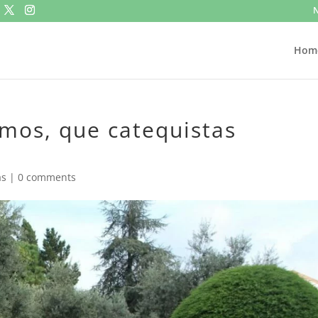
N
Hom
omos, que catequistas
as
|
0 comments