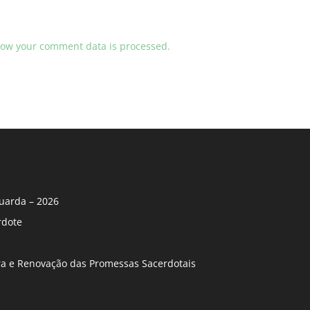
ow your comment data is processed.
uarda – 2026
rdote
ira e Renovação das Promessas Sacerdotais