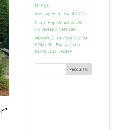
laranja
Mensagem de Natal 2025
Padre Hugo Martins: 43º
Aniversário Natalício
DOMINGO XXIV DO TEMPO
COMUM – Exaltação da
Santa Cruz – FESTA
Pesquisar
r”