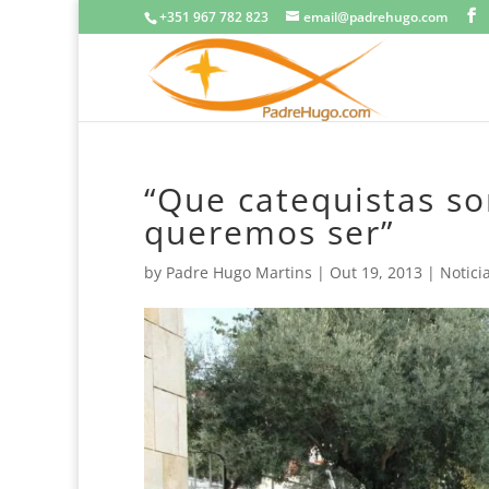
+351 967 782 823
email@padrehugo.com
“Que catequistas s
queremos ser”
by
Padre Hugo Martins
|
Out 19, 2013
|
Notici