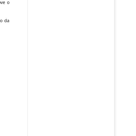
ove o
io da