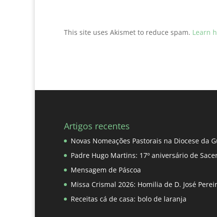
This site uses Akismet to reduce spam.
Learn h
Artigos recentes
Novas Nomeações Pastorais na Diocese da G
Padre Hugo Martins: 17º aniversário de Sace
Mensagem de Páscoa
Missa Crismal 2026: Homilia de D. José Pere
Receitas cá de casa: bolo de laranja