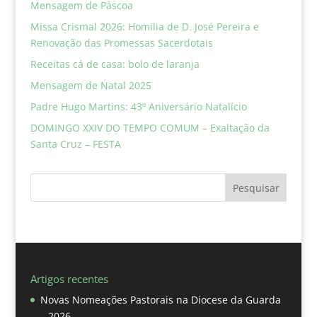
Mensagem de Páscoa
Missa Crismal 2026: Homilia de D. José Pereira e
Renovação das Promessas Sacerdotais
Receitas cá de casa: bolo de laranja
Mensagem de Natal 2025
Padre Hugo Martins: 43º Aniversário Natalício
DOMINGO XXIV DO TEMPO COMUM – Exaltação da
Santa Cruz – FESTA
Pesquisar
Artigos recentes
Novas Nomeações Pastorais na Diocese da Guarda
– 2026