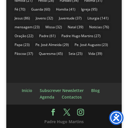
família
(21)
Festa
(28)
Fundão
(34)
Fátima
(31)
Fé
(70)
Guarda
(60)
Homilia
(41)
Igreja
(95)
Jesus
(86)
Jovens
(32)
Juventude
(37)
Liturgia
(141)
mensagem
(23)
Missa
(32)
Natal
(39)
Noticias
(76)
Oração
(22)
Padre
(61)
Padre Hugo Martins
(27)
Papa
(23)
Pe. José Almeida
(29)
Pe. José Augusto
(23)
Páscoa
(37)
Quaresma
(45)
Seia
(25)
Vida
(39)
Início
Subscrever Newsletter
Blog
Agenda
Contactos
Padre Hugo Martins