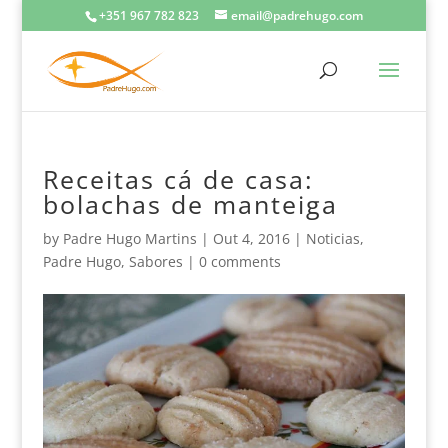
+351 967 782 823
email@padrehugo.com
Receitas cá de casa:
bolachas de manteiga
by
Padre Hugo Martins
|
Out 4, 2016
|
Noticias
,
Padre Hugo
,
Sabores
|
0 comments