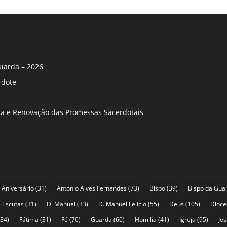
uarda – 2026
rdote
ira e Renovação das Promessas Sacerdotais
Aniversário
(31)
António Alves Fernandes
(73)
Bispo
(39)
Bispo da Gua
 Escutas
(31)
D. Manuel
(33)
D. Manuel Felício
(55)
Deus
(105)
Dioce
34)
Fátima
(31)
Fé
(70)
Guarda
(60)
Homilia
(41)
Igreja
(95)
Je