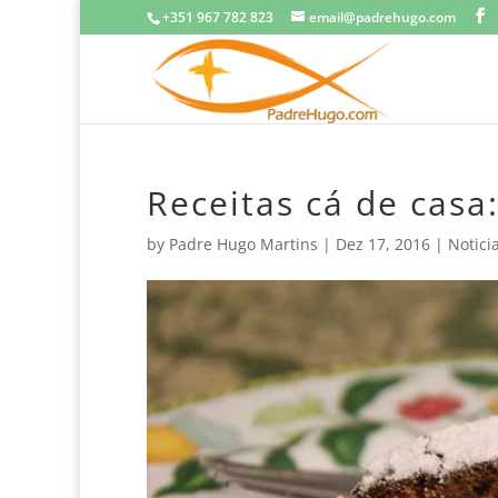
+351 967 782 823
email@padrehugo.com
Receitas cá de casa
by
Padre Hugo Martins
|
Dez 17, 2016
|
Notici