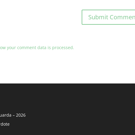
ow your comment data is processed.
uarda – 2026
rdote