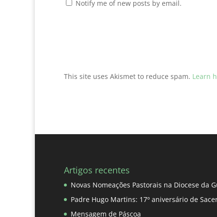
Notify me of new posts by email.
This site uses Akismet to reduce spam.
Learn h
Artigos recentes
Novas Nomeações Pastorais na Diocese da G
Padre Hugo Martins: 17º aniversário de Sace
Mensagem de Páscoa