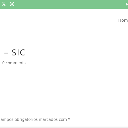
N
Hom
 – SIC
|
0 comments
Campos obrigatórios marcados com
*