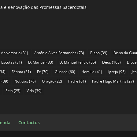
ira e Renovação das Promessas Sacerdotais
Aniversário
(31)
António Alves Fernandes
(73)
Bispo
(39)
Bispo da Gua
 Escutas
(31)
D. Manuel
(33)
D. Manuel Felício
(55)
Deus
(105)
Dioce
34)
Fátima
(31)
Fé
(70)
Guarda
(60)
Homilia
(41)
Igreja
(95)
Je
l
(39)
Noticias
(76)
Oração
(22)
Padre
(61)
Padre Hugo Martins
(27)
Seia
(25)
Vida
(39)
enda
Contactos