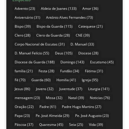
Advento
(23)
Aldeia de Joanes
(133)
Amor
(36)
Aniversário
(31)
António Alves Fernandes
(73)
Bispo
(39)
Bispo da Guarda
(115)
Catequese
(21)
Clero
(28)
Clero da Guarda
(28)
CNE
(39)
Corpo Nacional de Escutas
(31)
D. Manuel
(33)
D. Manuel Felício
(55)
Deus
(105)
Diocese
(28)
Diocese da Guarda
(188)
Domingo
(143)
Escutismo
(45)
família
(21)
Festa
(28)
Fundão
(34)
Fátima
(31)
Fé
(70)
Guarda
(60)
Homilia
(41)
Igreja
(95)
Jesus
(86)
Jovens
(32)
Juventude
(37)
Liturgia
(141)
mensagem
(23)
Missa
(32)
Natal
(39)
Noticias
(76)
Oração
(22)
Padre
(61)
Padre Hugo Martins
(27)
Papa
(23)
Pe. José Almeida
(29)
Pe. José Augusto
(23)
Páscoa
(37)
Quaresma
(45)
Seia
(25)
Vida
(39)