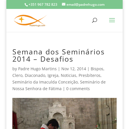
+351 967 782 823
email@padrehugo.com
Semana dos Seminários
2014 – Desafios
by
Padre Hugo Martins
|
Nov 12, 2014
|
Bispos
,
Clero
,
Diaconado
,
Igreja
,
Noticias
,
Presbíteros
,
Seminário da Imaculda Conceição
,
Seminário de
Nossa Senhora de Fátima
|
0 comments