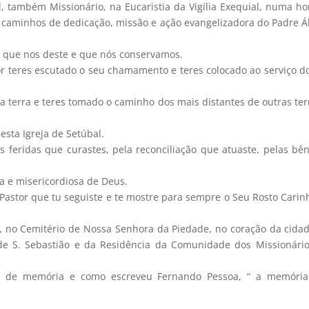
l, também Missionário, na Eucaristia da Vigília Exequial, numa ho
os caminhos de dedicação, missão e ação evangelizadora do Padre Á
to que nos deste e que nós conservamos.
r teres escutado o seu chamamento e teres colocado ao serviço d
ua terra e teres tomado o caminho dos mais distantes de outras ter
esta Igreja de Setúbal.
s feridas que curastes, pela reconciliação que atuaste, pelas bê
a e misericordiosa de Deus.
Pastor que tu seguiste e te mostre para sempre o Seu Rosto Carin
, no Cemitério de Nossa Senhora da Piedade, no coração da cida
 de S. Sebastião e da Residência da Comunidade dos Missionári
io de memória e como escreveu Fernando Pessoa, “ a memória