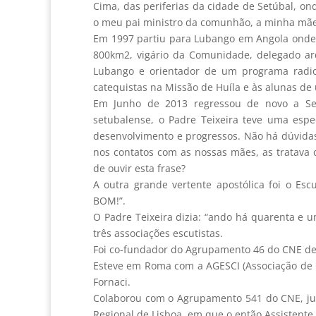
Cima, das periferias da cidade de Setúbal, o
o meu pai ministro da comunhão, a minha mãe
Em 1997 partiu para Lubango em Angola onde 
800km2, vigário da Comunidade, delegado arq
Lubango e orientador de um programa radiof
catequistas na Missão de Huíla e às alunas d
Em Junho de 2013 regressou de novo a Setú
setubalense, o Padre Teixeira teve uma esp
desenvolvimento e progressos. Não há dúvida
nos contatos com as nossas mães, as tratava c
de ouvir esta frase?
A outra grande vertente apostólica foi o E
BOM!”.
O Padre Teixeira dizia: “ando há quarenta e
três associações escutistas.
Foi co-fundador do Agrupamento 46 do CNE de 
Esteve em Roma com a AGESCI (Associação de Gu
Fornaci.
Colaborou com o Agrupamento 541 do CNE, junt
Regional de Lisboa, em que o então Assistente 