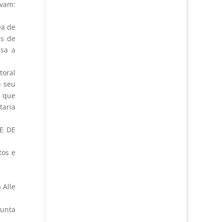
avam:
ea de
es de
esa a
toral
o seu
i que
taria
CE DE
tos e
 Alle
Junta