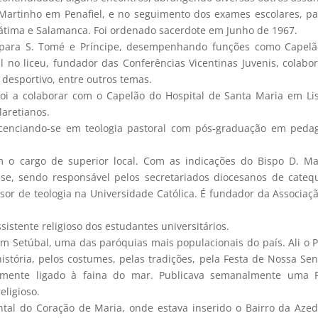
 Martinho em Penafiel, e no seguimento dos exames escolares, p
Fátima e Salamanca. Foi ordenado sacerdote em Junho de 1967.
para S. Tomé e Príncipe, desempenhando funções como Capelã
al no liceu, fundador das Conferências Vicentinas Juvenis, colabo
 desportivo, entre outros temas.
foi a colaborar com o Capelão do Hospital de Santa Maria em Li
aretianos.
icenciando-se em teologia pastoral com pós-graduação em peda
 o cargo de superior local. Com as indicações do Bispo D. M
ese, sendo responsável pelos secretariados diocesanos de cateq
sor de teologia na Universidade Católica. É fundador da Associaç
ssistente religioso dos estudantes universitários.
m Setúbal, uma das paróquias mais populacionais do país. Ali o 
istória, pelos costumes, pelas tradições, pela Festa de Nossa Se
palmente ligado à faina do mar. Publicava semanalmente uma 
eligioso.
ntal do Coração de Maria, onde estava inserido o Bairro da Aze