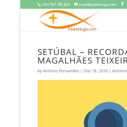
+351 967 782 823
email@padrehugo.com
SETÚBAL – RECORD
MAGALHÃES TEIXEI
by
Antonio Fernandes
|
Out 18, 2016
|
António