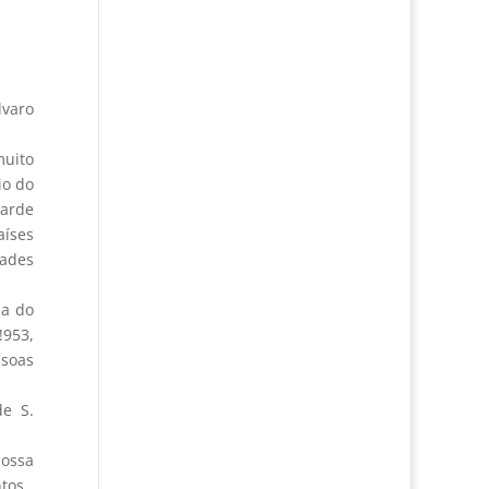
lvaro
muito
io do
tarde
aíses
dades
la do
!953,
ssoas
e S.
nossa
tos.