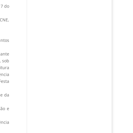
17 do
 CNE,
untos
rante
, sob
itura
ência
Festa
 e da
ção e
ência