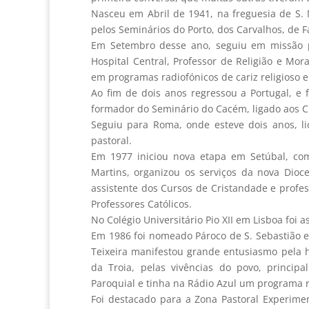
Nasceu em Abril de 1941, na freguesia de S.
pelos Seminários do Porto, dos Carvalhos, de 
Em Setembro desse ano, seguiu em missão 
Hospital Central, Professor de Religião e Mor
em programas radiofónicos de cariz religioso e
Ao fim de dois anos regressou a Portugal, e 
formador do Seminário do Cacém, ligado aos Cl
Seguiu para Roma, onde esteve dois anos, l
pastoral.
Em 1977 iniciou nova etapa em Setúbal, com
Martins, organizou os serviços da nova Dioc
assistente dos Cursos de Cristandade e profes
Professores Católicos.
No Colégio Universitário Pio XII em Lisboa foi a
Em 1986 foi nomeado Pároco de S. Sebastião e
Teixeira manifestou grande entusiasmo pela h
da Troia, pelas vivências do povo, princi
Paroquial e tinha na Rádio Azul um programa r
Foi destacado para a Zona Pastoral Experime