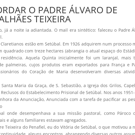
ORDAR O PADRE ÁLVARO DE
LHÃES TEIXEIRA
, já a noite ia adiantada. O mail era sintético: faleceu o Padre Á
l.
s Claretianos estão em Setúbal. Em 1926 adquirem num processo 
um quadrado com treze hectares (abrangia o atual espaço do Estád
sidência. Aquela Quinta inicialmente foi um laranjal, mais 
 de palmeiras, cujos produtos eram exportados para França e P
ssionários do Coração de Maria desenvolveram diversas ativi
Santa Maria da Graça, de S. Sebastião, a Igreja dos Grilos, Cape
 Reclusos do Estabelecimento Prisional de Setúbal. Nos anos 1951-
hora da Anunciação, Anunciada com a tarefa de pacificar as pe
o
bal onde desempenhava a sua missão pastoral, como Pároco d
ais e alguns familiares estavam agregados.
re Teixeira do Penafiel, eu do Vitória de Setúbal, o que motivou a 
continuidade, alguns encontros, abrangendo diversas outros assun