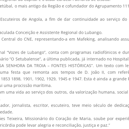
etúbal, o mais antigo da Região e cofundador do Agrupamento 11
Escuteiros de Angola, a fim de dar continuidade ao serviço do
culada Conceição e Assistente Regional do Lubango.
a Central do CNE, representando-a em Mafeking, analisando ass
rnal “Vozes de Lubango”, conta com programas radiofónicos e du
io “O Setubalense”, a última publicada, já internado no Hospital
SSA SENHORA DA TROIA – FONTES HISTÓRICAS”. Um texto com le
e uma festa que remonta aos tempos de D. João II, com refer
1853 1898, 1901, 1902, 1929, 1945 e 1947. Esta é ainda a grande 
ui uma procissão marítima.
 uma vida ao serviço dos outros, da valorização humana, social
.
dor, jornalista, escritor, escuteiro, teve meio século de dedica
iedade.
es Teixeira, Missionário do Coração de Maria, soube por experi
córdia pode levar alegria e reconciliação, justiça e paz.”