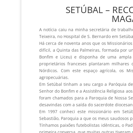
SETÚBAL – REC
MAGA
A notícia caiu na minha secretária de trabalho
Teixeira, no Hospital de S. Bernardo em Setúba
Há cerca de noventa anos que os Missionário
difícil, a Quinta das Palmeiras, formada por 
Bonfim e Liceu) e disponha de uma ampla re
proprietários franceses plantaram milhares
Nórdicos. Com este espaço agrícola, os Mi
agropecuárias.
Em Setúbal tinham a seu cargo a Paróquia de 
Senhor do Bonfim e a Assistência Religiosa aos
foram chamados para a Paroquia de Nossa Sen
desavindas com a saída do sacerdote diocesan
Em 1997 conheci este missionário em Setú
Sebastião, Paroquia a que os meus saudosos p
Tínhamos paixões futebolistas idênticas, o Pad
primeira conversa, que muitas outras tiveram 