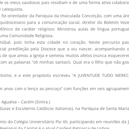
nde os meus saudosos pais residiam e de uma forma ativa colabor
 catequista.
foi orientador da Paroquia da Imaculada Conceição, com uma ár
uidiocesano para a comunicação social, diretor do Boletim Voz
ónico de caráter religioso. Ministrou aulas de língua portugu
e uma Comunidade Religiosa.
bal, pois tinha esta cidade no coração. Neste percurso pas
ecial predileção pela Diocese que a viu nascer, acompanhando 
s de que amou a Igreja e semeou muitos afetos (nunca esquecere
om as palavras “oh minhas santas!). Qual era o filho que não gos
scutismo, e a este propósito escreveu “A JUVENTUDE TUDO MERE
 um anos com o lenço ao pescoço” com funções em seis agrupamen
Agualva – Cacém (Sintra.)
ias e Escuteiros Católicos Italianos), na Paróquia de Santa Maria
o do Colégio Universitário Pio XII, participando em reuniões da 
Regional da Capital é o atual Cardeal Patriarca de Lisboa.