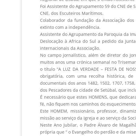
Foi Assistente do Agrupamento 59 do CNE de S
CNE, dos Escuteiros Marítimos.
Colaborador da fundação da Associação dos 
extinto com a independência.
Assistente do Agrupamento da Paroquia da Ima
Deslocação à Africa do Sul a pedido da Junt
internacionais da Associação.
No campo jornalístico, além de diretor do Jo
muitos anos uma crónica semanal no Trisemanár
o título “A LUZ DA VERDADE – FESTA DE NO
obrigatória, com uma recolha histórica, d
documentais dos anos 1482, 1502, 1707, 1758, 
dos Pescadores da cidade de Setúbal, que incl
É necessário que estes HOMENS, que dedicaram
fé, não fiquem nos caminhos do esquecimento
Este HOMEM, missionário, professor, dinamiza
missão ao serviço da Igreja e ao serviço da Soc
Neste Ano Jubilar, o Padre Álvaro de Magalhã
própria que “ o Evangelho do perdão e da miseri