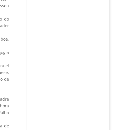
assou
o do
rador
sboa,
gogia
anuel
uese,
ão de
Padre
nhora
Folha
da de