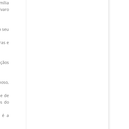
mília
lvaro
o seu
ras e
nçãos
hoso,
de de
os do
 é a