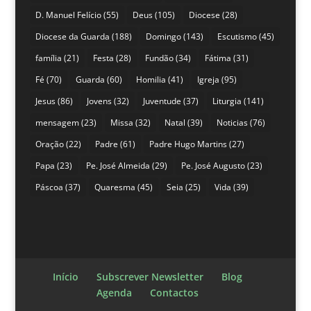
D. Manuel Felício
(55)
Deus
(105)
Diocese
(28)
Diocese da Guarda
(188)
Domingo
(143)
Escutismo
(45)
família
(21)
Festa
(28)
Fundão
(34)
Fátima
(31)
Fé
(70)
Guarda
(60)
Homilia
(41)
Igreja
(95)
Jesus
(86)
Jovens
(32)
Juventude
(37)
Liturgia
(141)
mensagem
(23)
Missa
(32)
Natal
(39)
Noticias
(76)
Oração
(22)
Padre
(61)
Padre Hugo Martins
(27)
Papa
(23)
Pe. José Almeida
(29)
Pe. José Augusto
(23)
Páscoa
(37)
Quaresma
(45)
Seia
(25)
Vida
(39)
Início
Subscrever Newsletter
Blog
Agenda
Contactos