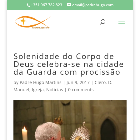
+351 967 782 823
email@padrehugo.com
Solenidade do Corpo de
Deus celebra-se na cidade
da Guarda com procissão
by
Padre Hugo Martins
|
Jun 9, 2017
|
Clero
,
D.
Manuel
,
Igreja
,
Noticias
|
0 comments