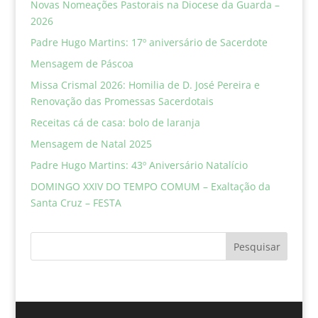
Novas Nomeações Pastorais na Diocese da Guarda –
2026
Padre Hugo Martins: 17º aniversário de Sacerdote
Mensagem de Páscoa
Missa Crismal 2026: Homilia de D. José Pereira e
Renovação das Promessas Sacerdotais
Receitas cá de casa: bolo de laranja
Mensagem de Natal 2025
Padre Hugo Martins: 43º Aniversário Natalício
DOMINGO XXIV DO TEMPO COMUM – Exaltação da
Santa Cruz – FESTA
Pesquisar