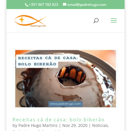
+351 967 782 823
email@padrehugo.com
Receitas cá de casa: bolo biberão
by
Padre Hugo Martins
|
Nov 29, 2020
|
Noticias
,