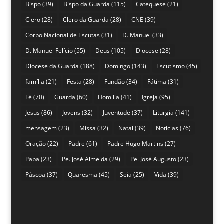
Bispo
(39)
Bispo da Guarda
(115)
Catequese
(21)
Clero
(28)
Clero da Guarda
(28)
CNE
(39)
Corpo Nacional de Escutas
(31)
D. Manuel
(33)
D. Manuel Felício
(55)
Deus
(105)
Diocese
(28)
Diocese da Guarda
(188)
Domingo
(143)
Escutismo
(45)
família
(21)
Festa
(28)
Fundão
(34)
Fátima
(31)
Fé
(70)
Guarda
(60)
Homilia
(41)
Igreja
(95)
Jesus
(86)
Jovens
(32)
Juventude
(37)
Liturgia
(141)
mensagem
(23)
Missa
(32)
Natal
(39)
Noticias
(76)
Oração
(22)
Padre
(61)
Padre Hugo Martins
(27)
Papa
(23)
Pe. José Almeida
(29)
Pe. José Augusto
(23)
Páscoa
(37)
Quaresma
(45)
Seia
(25)
Vida
(39)