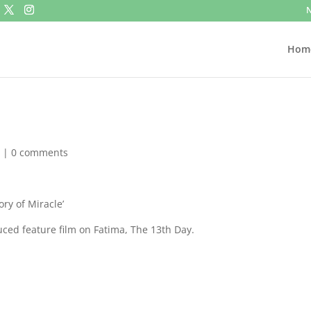
N
Hom
|
0 comments
ory of Miracle’
uced feature film on Fatima, The 13th Day.