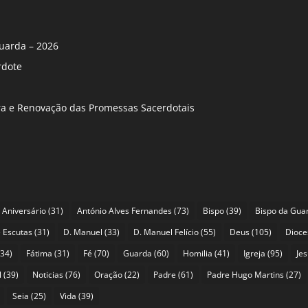
uarda – 2026
rdote
ira e Renovação das Promessas Sacerdotais
Aniversário
(31)
António Alves Fernandes
(73)
Bispo
(39)
Bispo da Gua
 Escutas
(31)
D. Manuel
(33)
D. Manuel Felício
(55)
Deus
(105)
Dioce
34)
Fátima
(31)
Fé
(70)
Guarda
(60)
Homilia
(41)
Igreja
(95)
Je
l
(39)
Noticias
(76)
Oração
(22)
Padre
(61)
Padre Hugo Martins
(27)
Seia
(25)
Vida
(39)