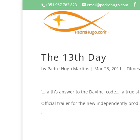
+351 967 782 823
email@padrehugo.com
The 13th Day
by
Padre Hugo Martins
|
Mar 23, 2011
|
Filmes
‘…faith’s answer to the DaVinci code…. a true st
Official trailer for the new independently prod
‘