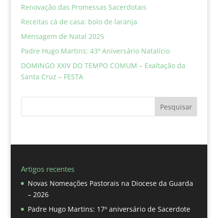
Renovação das Promessas Sacerdotais
Receitas cá de casa: bolo de laranja
Mensagem de Natal 2025
Padre Hugo Martins: 43º Aniversário Natalício
DOMINGO XXIV DO TEMPO COMUM – Exaltação da
Santa Cruz – FESTA
Pesquisar
Artigos recentes
Novas Nomeações Pastorais na Diocese da Guarda
– 2026
Padre Hugo Martins: 17º aniversário de Sacerdote