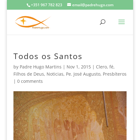
+351 967 782 823
email@padrehugo.com
Todos os Santos
by
Padre Hugo Martins
|
Nov 1, 2015
|
Clero
,
fé
,
Filhos de Deus
,
Noticias
,
Pe. José Augusto
,
Presbíteros
|
0 comments