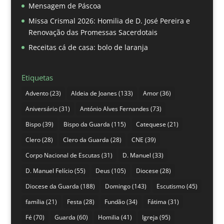
Mensagem de Páscoa
Missa Crismal 2026: Homilia de D. José Pereira e
Renovação das Promessas Sacerdotais
Receitas cá de casa: bolo de laranja
Etiquetas
Advento
(23)
Aldeia de Joanes
(133)
Amor
(36)
Aniversário
(31)
António Alves Fernandes
(73)
Bispo
(39)
Bispo da Guarda
(115)
Catequese
(21)
Clero
(28)
Clero da Guarda
(28)
CNE
(39)
Corpo Nacional de Escutas
(31)
D. Manuel
(33)
D. Manuel Felício
(55)
Deus
(105)
Diocese
(28)
Diocese da Guarda
(188)
Domingo
(143)
Escutismo
(45)
família
(21)
Festa
(28)
Fundão
(34)
Fátima
(31)
Fé
(70)
Guarda
(60)
Homilia
(41)
Igreja
(95)