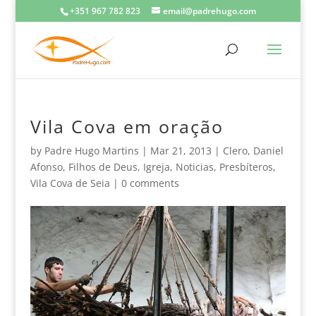
+351 967 782 823
email@padrehugo.com
Vila Cova em oração
by
Padre Hugo Martins
|
Mar 21, 2013
|
Clero
,
Daniel
Afonso
,
Filhos de Deus
,
Igreja
,
Noticias
,
Presbíteros
,
Vila Cova de Seia
|
0 comments