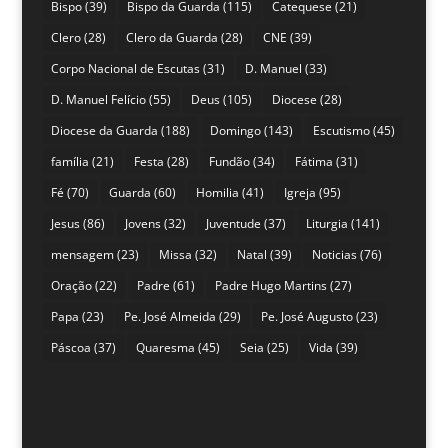
Bispo
(39)
Bispo da Guarda
(115)
Catequese
(21)
Clero
(28)
Clero da Guarda
(28)
CNE
(39)
Corpo Nacional de Escutas
(31)
D. Manuel
(33)
D. Manuel Felício
(55)
Deus
(105)
Diocese
(28)
Diocese da Guarda
(188)
Domingo
(143)
Escutismo
(45)
família
(21)
Festa
(28)
Fundão
(34)
Fátima
(31)
Fé
(70)
Guarda
(60)
Homilia
(41)
Igreja
(95)
Jesus
(86)
Jovens
(32)
Juventude
(37)
Liturgia
(141)
mensagem
(23)
Missa
(32)
Natal
(39)
Noticias
(76)
Oração
(22)
Padre
(61)
Padre Hugo Martins
(27)
Papa
(23)
Pe. José Almeida
(29)
Pe. José Augusto
(23)
Páscoa
(37)
Quaresma
(45)
Seia
(25)
Vida
(39)