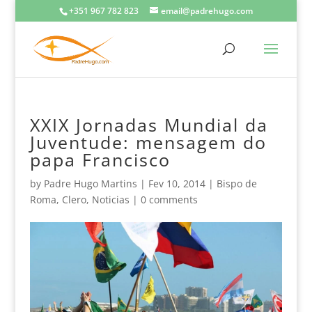
+351 967 782 823
email@padrehugo.com
XXIX Jornadas Mundial da
Juventude: mensagem do
papa Francisco
by
Padre Hugo Martins
|
Fev 10, 2014
|
Bispo de
Roma
,
Clero
,
Noticias
|
0 comments