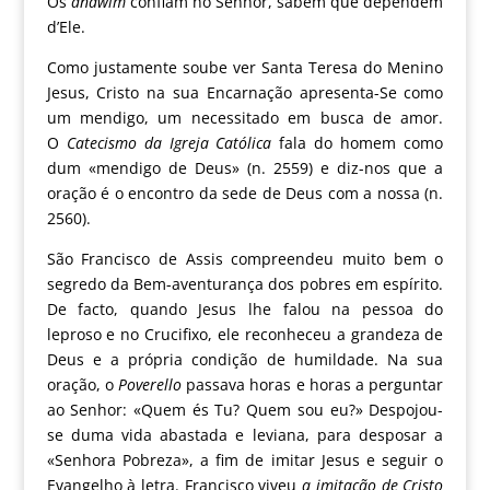
Os
anawim
confiam no Senhor, sabem que dependem
d’Ele.
Como justamente soube ver Santa Teresa do Menino
Jesus, Cristo na sua Encarnação apresenta-Se como
um mendigo, um necessitado em busca de amor.
O
Catecismo da Igreja Católica
fala do homem como
dum «mendigo de Deus» (n. 2559) e diz-nos que a
oração é o encontro da sede de Deus com a nossa (n.
2560).
São Francisco de Assis compreendeu muito bem o
segredo da Bem-aventurança dos pobres em espírito.
De facto, quando Jesus lhe falou na pessoa do
leproso e no Crucifixo, ele reconheceu a grandeza de
Deus e a própria condição de humildade. Na sua
oração, o
Poverello
passava horas e horas a perguntar
ao Senhor: «Quem és Tu? Quem sou eu?» Despojou-
se duma vida abastada e leviana, para desposar a
«Senhora Pobreza», a fim de imitar Jesus e seguir o
Evangelho à letra. Francisco viveu
a imitação de Cristo