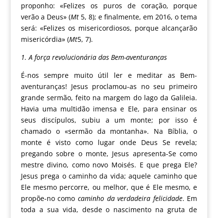
proponho: «Felizes os puros de coração, porque
verão a Deus» (
Mt
5, 8); e finalmente, em 2016, o tema
será: «Felizes os misericordiosos, porque alcançarão
misericórdia» (
Mt
5, 7).
1. A força revolucionária das Bem-aventuranças
É-nos sempre muito útil ler e meditar as Bem-
aventuranças! Jesus proclamou-as no seu primeiro
grande sermão, feito na margem do lago da Galileia.
Havia uma multidão imensa e Ele, para ensinar os
seus discípulos, subiu a um monte; por isso é
chamado o «sermão da montanha». Na Bíblia, o
monte é visto como lugar onde Deus Se revela;
pregando sobre o monte, Jesus apresenta-Se como
mestre divino, como novo Moisés. E que prega Ele?
Jesus prega o caminho da vida; aquele caminho que
Ele mesmo percorre, ou melhor, que é Ele mesmo, e
propõe-no como
caminho da verdadeira felicidade
. Em
toda a sua vida, desde o nascimento na gruta de