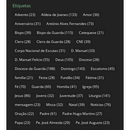
Etiquetas
Advento
(23)
Aldeia de Joanes
(133)
Amor
(36)
Aniversário
(31)
António Alves Fernandes
(73)
Bispo
(39)
Bispo da Guarda
(115)
Catequese
(21)
Clero
(28)
Clero da Guarda
(28)
CNE
(39)
Corpo Nacional de Escutas
(31)
D. Manuel
(33)
D. Manuel Felício
(55)
Deus
(105)
Diocese
(28)
Diocese da Guarda
(188)
Domingo
(143)
Escutismo
(45)
família
(21)
Festa
(28)
Fundão
(34)
Fátima
(31)
Fé
(70)
Guarda
(60)
Homilia
(41)
Igreja
(95)
Jesus
(86)
Jovens
(32)
Juventude
(37)
Liturgia
(141)
mensagem
(23)
Missa
(32)
Natal
(39)
Noticias
(76)
Oração
(22)
Padre
(61)
Padre Hugo Martins
(27)
Papa
(23)
Pe. José Almeida
(29)
Pe. José Augusto
(23)