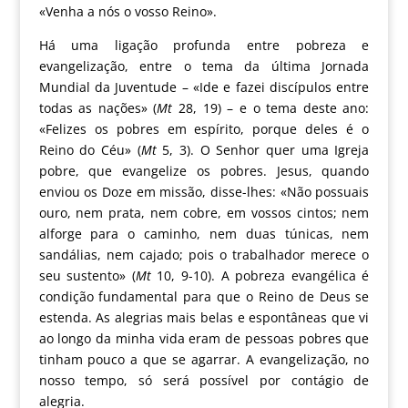
«Venha a nós o vosso Reino».
Há uma ligação profunda entre pobreza e
evangelização, entre o tema da última Jornada
Mundial da Juventude – «Ide e fazei discípulos entre
todas as nações» (
Mt
28, 19) – e o tema deste ano:
«Felizes os pobres em espírito, porque deles é o
Reino do Céu» (
Mt
5, 3). O Senhor quer uma Igreja
pobre, que evangelize os pobres. Jesus, quando
enviou os Doze em missão, disse-lhes: «Não possuais
ouro, nem prata, nem cobre, em vossos cintos; nem
alforge para o caminho, nem duas túnicas, nem
sandálias, nem cajado; pois o trabalhador merece o
seu sustento» (
Mt
10, 9-10). A pobreza evangélica é
condição fundamental para que o Reino de Deus se
estenda. As alegrias mais belas e espontâneas que vi
ao longo da minha vida eram de pessoas pobres que
tinham pouco a que se agarrar. A evangelização, no
nosso tempo, só será possível por contágio de
alegria.