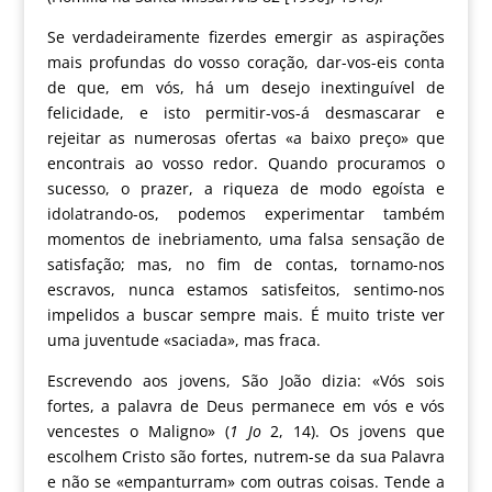
Se verdadeiramente fizerdes emergir as aspirações
mais profundas do vosso coração, dar-vos-eis conta
de que, em vós, há um desejo inextinguível de
felicidade, e isto permitir-vos-á desmascarar e
rejeitar as numerosas ofertas «a baixo preço» que
encontrais ao vosso redor. Quando procuramos o
sucesso, o prazer, a riqueza de modo egoísta e
idolatrando-os, podemos experimentar também
momentos de inebriamento, uma falsa sensação de
satisfação; mas, no fim de contas, tornamo-nos
escravos, nunca estamos satisfeitos, sentimo-nos
impelidos a buscar sempre mais. É muito triste ver
uma juventude «saciada», mas fraca.
Escrevendo aos jovens, São João dizia: «Vós sois
fortes, a palavra de Deus permanece em vós e vós
vencestes o Maligno» (
1 Jo
2, 14). Os jovens que
escolhem Cristo são fortes, nutrem-se da sua Palavra
e não se «empanturram» com outras coisas. Tende a