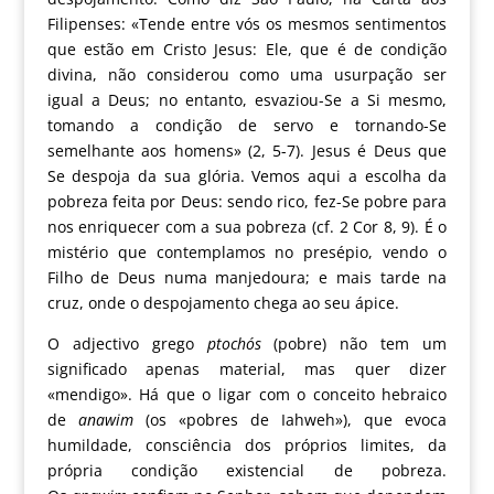
Filipenses: «Tende entre vós os mesmos sentimentos
que estão em Cristo Jesus: Ele, que é de condição
divina, não considerou como uma usurpação ser
igual a Deus; no entanto, esvaziou-Se a Si mesmo,
tomando a condição de servo e tornando-Se
semelhante aos homens» (2, 5-7). Jesus é Deus que
Se despoja da sua glória. Vemos aqui a escolha da
pobreza feita por Deus: sendo rico, fez-Se pobre para
nos enriquecer com a sua pobreza (cf. 2 Cor 8, 9). É o
mistério que contemplamos no presépio, vendo o
Filho de Deus numa manjedoura; e mais tarde na
cruz, onde o despojamento chega ao seu ápice.
O adjectivo grego
ptochós
(pobre) não tem um
significado apenas material, mas quer dizer
«mendigo». Há que o ligar com o conceito hebraico
de
anawim
(os «pobres de Iahweh»), que evoca
humildade, consciência dos próprios limites, da
própria condição existencial de pobreza.