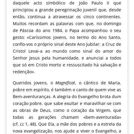
daquele acto simbólico de
João Paulo II
que
principiou a grande peregrinação juvenil que, desde
então, continua a atravessar os cinco continentes.
Muitos recordam as palavras com que, no domingo
de Páscoa do ano 1984, o Papa acompanhou o seu
gesto: «Caríssimos jovens, no termo do Ano Santo,
confio-vos o próprio sinal deste Ano Jubilar: a Cruz de
Cristo! Levai-a ao mundo como sinal do amor do
Senhor Jesus pela humanidade, e anunciai a todos
que só em Cristo morto e ressuscitado há salvação e
redenção».
Queridos jovens, o
Magnificat
, o cântico de Maria,
pobre em espírito, é também o canto de quem vive as
Bem-aventuranças. A alegria do Evangelho brota dum
coração pobre, que sabe exultar e maravilhar-se com
as obras de Deus, como o coração da Virgem, que
todas as gerações chamam «bem-aventurada»
(cf.
Lc
1, 48). Que Ela, a mãe dos pobres e a estrela da
nova evangelização, nos ajude a viver o Evangelho, a