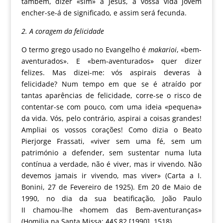
também, dizer «sim» a Jesus, a vossa vida jovem
encher-se-á de significado, e assim será fecunda.
2. A coragem da felicidade
O termo grego usado no Evangelho é
makarioi
, «bem-
aventurados». E «bem-aventurados» quer dizer
felizes. Mas dizei-me: vós aspirais deveras à
felicidade? Num tempo em que se é atraído por
tantas aparências de felicidade, corre-se o risco de
contentar-se com pouco, com uma ideia «pequena»
da vida. Vós, pelo contrário, aspirai a coisas grandes!
Ampliai os vossos corações! Como dizia o Beato
Pierjorge Frassati, «viver sem uma fé, sem um
património a defender, sem sustentar numa luta
contínua a verdade, não é viver, mas ir vivendo. Não
devemos jamais ir vivendo, mas viver» (Carta a I.
Bonini, 27 de Fevereiro de 1925). Em 20 de Maio de
1990, no dia da sua beatificação,
João Paulo
II
chamou-lhe «homem das Bem-aventuranças»
(Homilia na Santa Missa:
AAS
82 [1990], 1518).