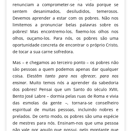
renunciam a comprometer-se na vida porque se
sentem desanimados, desiludidos, temerosos.
Devemos aprender a estar com os pobres. Não nos
limitemos a pronunciar belas palavras sobre os
pobres! Mas encontremo-los, fixemo-los olhos nos
olhos, ouçamo-los. Para nós, os pobres são uma
oportunidade concreta de encontrar o próprio Cristo,
de tocar a sua carne sofredora.
Mas – e chegamos ao terceiro ponto – os pobres não
são pessoas a quem podemos apenas dar qualquer
coisa. Eles
têm tanto para nos oferecer, para nos
ensinar
. Muito temos nós a aprender da sabedoria
dos pobres! Pensai que um Santo do século XVIII,
Bento José Labre – dormia pelas ruas de Roma e vivia
das esmolas da gente –, tornara-se conselheiro
espiritual de muitas pessoas, incluindo nobres e
prelados. De certo modo, os pobres são uma espécie
de mestres para nós. Ensinam-nos que uma pessoa
não vale por aquilo que possui, pelo montante que