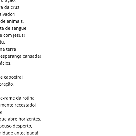
 oração,
ga da cruz
alvador!
 de animais,
ta de sangue!
e com Jesus!
éu.
na terra
 esperança cansada!
ácios,
e capoeira!
oração,
e-rame da rotina,
amente recostado!
ma
que abre horizontes.
epouso desperto,
nidade antecipada!