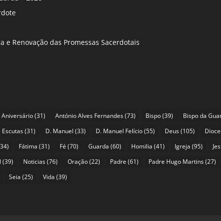
rdote
ira e Renovação das Promessas Sacerdotais
Aniversário
(31)
António Alves Fernandes
(73)
Bispo
(39)
Bispo da Gua
 Escutas
(31)
D. Manuel
(33)
D. Manuel Felício
(55)
Deus
(105)
Dioce
34)
Fátima
(31)
Fé
(70)
Guarda
(60)
Homilia
(41)
Igreja
(95)
Je
l
(39)
Noticias
(76)
Oração
(22)
Padre
(61)
Padre Hugo Martins
(27)
Seia
(25)
Vida
(39)