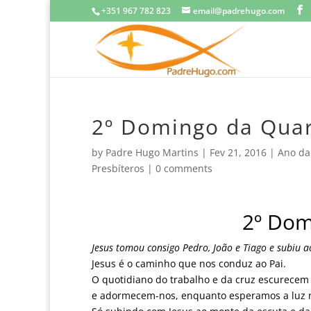
+351 967 782 823
email@padrehugo.com
2º Domingo da Qua
by
Padre Hugo Martins
|
Fev 21, 2016
|
Ano da
Presbíteros
|
0 comments
2º Dom
Jesus tomou consigo Pedro, João e Tiago e subiu a
Jesus é o caminho que nos conduz ao Pai.
O quotidiano do trabalho e da cruz escurecem o
e adormecem-nos, enquanto esperamos a luz n