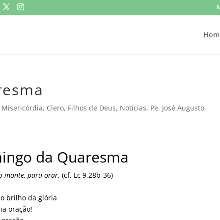
N
Hom
resma
 Misericórdia
,
Clero
,
Filhos de Deus
,
Noticias
,
Pe. José Augusto
,
ingo da Quaresma
o monte, para orar.
(cf. Lc 9,28b-36)
 brilho da glória
a oração!