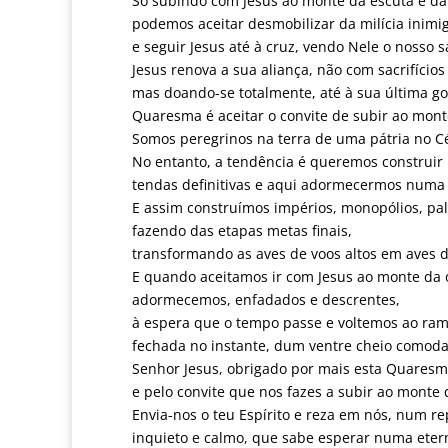
Só subindo com Jesus ao monte da escuta e da
podemos aceitar desmobilizar da milícia inimi
e seguir Jesus até à cruz, vendo Nele o nosso s
Jesus renova a sua aliança, não com sacrifícios
mas doando-se totalmente, até à sua última go
Quaresma é aceitar o convite de subir ao mont
Somos peregrinos na terra de uma pátria no C
No entanto, a tendência é queremos construir 
tendas definitivas e aqui adormecermos numa
E assim construímos impérios, monopólios, pal
fazendo das etapas metas finais,
transformando as aves de voos altos em aves d
E quando aceitamos ir com Jesus ao monte da 
adormecemos, enfadados e descrentes,
à espera que o tempo passe e voltemos ao ram
fechada no instante, dum ventre cheio comod
Senhor Jesus, obrigado por mais esta Quares
e pelo convite que nos fazes a subir ao monte 
Envia-nos o teu Espírito e reza em nós, num r
inquieto e calmo, que sabe esperar numa eter