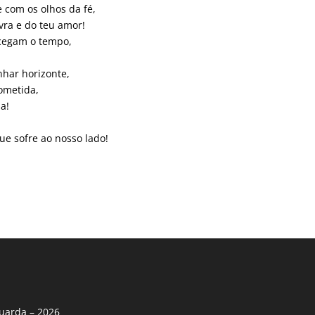
 com os olhos da fé,
vra e do teu amor!
 cegam o tempo,
nhar horizonte,
ometida,
a!
e sofre ao nosso lado!
uarda – 2026