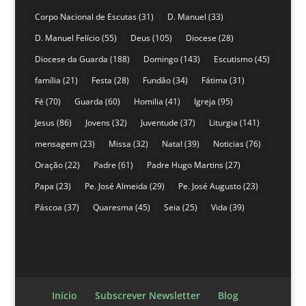
Corpo Nacional de Escutas
(31)
D. Manuel
(33)
D. Manuel Felício
(55)
Deus
(105)
Diocese
(28)
Diocese da Guarda
(188)
Domingo
(143)
Escutismo
(45)
família
(21)
Festa
(28)
Fundão
(34)
Fátima
(31)
Fé
(70)
Guarda
(60)
Homilia
(41)
Igreja
(95)
Jesus
(86)
Jovens
(32)
Juventude
(37)
Liturgia
(141)
mensagem
(23)
Missa
(32)
Natal
(39)
Noticias
(76)
Oração
(22)
Padre
(61)
Padre Hugo Martins
(27)
Papa
(23)
Pe. José Almeida
(29)
Pe. José Augusto
(23)
Páscoa
(37)
Quaresma
(45)
Seia
(25)
Vida
(39)
Início
Subscrever Newsletter
Blog