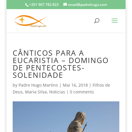
+351 967 782 823
email@padrehugo.com
CÂNTICOS PARA A
EUCARISTIA – DOMINGO
DE PENTECOSTES-
SOLENIDADE
by
Padre Hugo Martins
|
Mai 16, 2018
|
Filhos de
Deus
,
Maria Silva
,
Noticias
|
0 comments