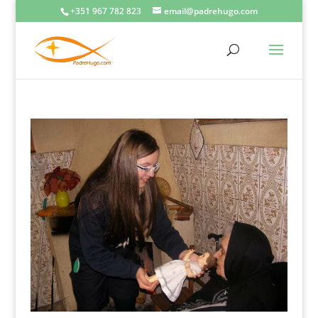
+351 967 782 823
email@padrehugo.com