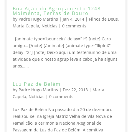
Boa Ação do Agrupamento 1248
Moimenta, Terras de Bouro
by
Padre Hugo Martins
|
Jan 4, 2014
|
Filhos de Deus
,
Marta Capela
,
Noticias
|
0 comments
[animate type=”bounceIn” delay=”1″] [note] Caro
amigo… [/note] [/animate] [animate type=”flipInX”
delay=”2″] [note] Deixo aqui um testemunho de uma
atividade que o nosso agrup leva a cabo já ha alguns
anos…...
Luz Paz de Belém
by
Padre Hugo Martins
|
Dez 22, 2013
|
Marta
Capela
,
Noticias
|
0 comments
Luz Paz de Belém No passado dia 20 de dezembro
realizou-se, na Igreja Matriz Velha de Vila Nova de
Famalicão, a cerimónia Nacional/Regional de
Passagem da Luz da Paz de Belém. A comitiva