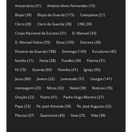
Aniversário
(31)
António Alves Fernandes
(73)
Bispo
(39)
Bispo da Guarda
(115)
Catequese
(21)
Clero
(28)
Clero da Guarda
(28)
CNE
(39)
Corpo Nacional de Escutas
(31)
D. Manuel
(33)
D. Manuel Felício
(55)
Deus
(105)
Diocese
(28)
Diocese da Guarda
(188)
Domingo
(143)
Escutismo
(45)
família
(21)
Festa
(28)
Fundão
(34)
Fátima
(31)
Fé
(70)
Guarda
(60)
Homilia
(41)
Igreja
(95)
Jesus
(86)
Jovens
(32)
Juventude
(37)
Liturgia
(141)
mensagem
(23)
Missa
(32)
Natal
(39)
Noticias
(76)
Oração
(22)
Padre
(61)
Padre Hugo Martins
(27)
Papa
(23)
Pe. José Almeida
(29)
Pe. José Augusto
(23)
Páscoa
(37)
Quaresma
(45)
Seia
(25)
Vida
(39)