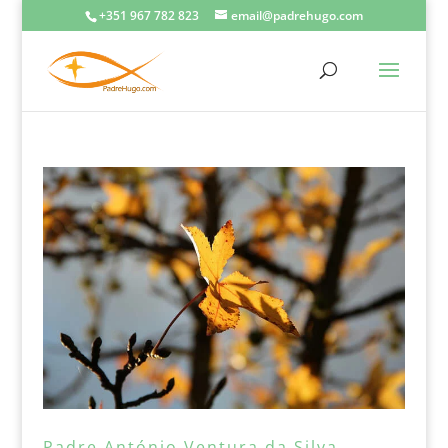
+351 967 782 823
email@padrehugo.com
Padre António Ventura da Silva