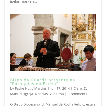
(pelas ruas) e a...
Bispo da Guarda presente na
"Paróquias da Estela"
by
Padre Hugo Martins
|
Jun 17, 2014
|
Clero
,
D.
Manuel
,
Igreja
,
Noticias
,
Vila Cova
|
0 comments
O Bispo Diocesano, d. Manuel da Rocha Felício, está a