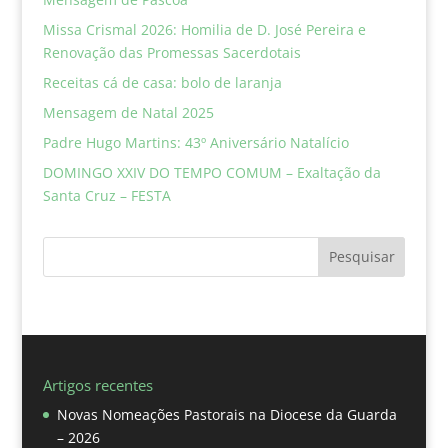
Missa Crismal 2026: Homilia de D. José Pereira e
Renovação das Promessas Sacerdotais
Receitas cá de casa: bolo de laranja
Mensagem de Natal 2025
Padre Hugo Martins: 43º Aniversário Natalício
DOMINGO XXIV DO TEMPO COMUM – Exaltação da
Santa Cruz – FESTA
Pesquisar
Artigos recentes
Novas Nomeações Pastorais na Diocese da Guarda
– 2026