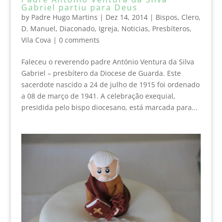
Gabriel partiu para Deus
by
Padre Hugo Martins
|
Dez 14, 2014
|
Bispos
,
Clero
,
D. Manuel
,
Diaconado
,
Igreja
,
Noticias
,
Presbíteros
,
Vila Cova
|
0 comments
Faleceu o reverendo padre António Ventura da Silva
Gabriel – presbítero da Diocese de Guarda. Este
sacerdote nascido a 24 de julho de 1915 foi ordenado
a 08 de março de 1941. A celebração exequial,
presidida pelo bispo diocesano, está marcada para...