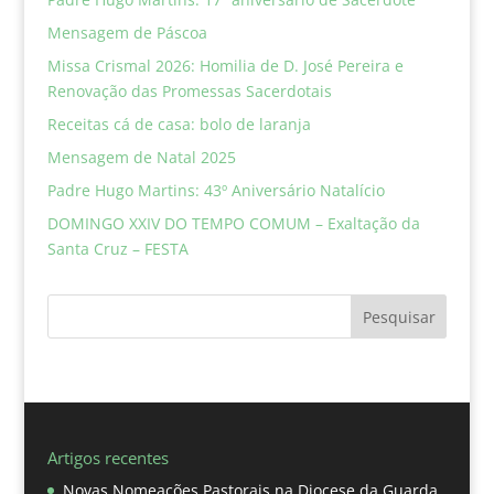
Mensagem de Páscoa
Missa Crismal 2026: Homilia de D. José Pereira e
Renovação das Promessas Sacerdotais
Receitas cá de casa: bolo de laranja
Mensagem de Natal 2025
Padre Hugo Martins: 43º Aniversário Natalício
DOMINGO XXIV DO TEMPO COMUM – Exaltação da
Santa Cruz – FESTA
Pesquisar
Artigos recentes
Novas Nomeações Pastorais na Diocese da Guarda