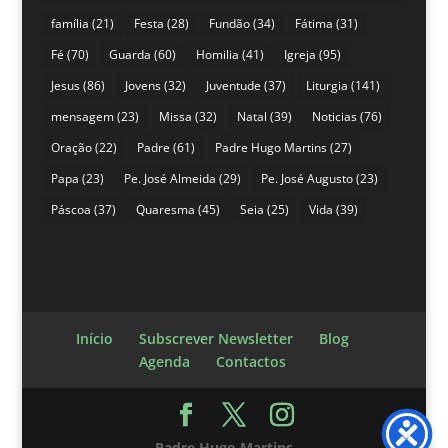
família
(21)
Festa
(28)
Fundão
(34)
Fátima
(31)
Fé
(70)
Guarda
(60)
Homilia
(41)
Igreja
(95)
Jesus
(86)
Jovens
(32)
Juventude
(37)
Liturgia
(141)
mensagem
(23)
Missa
(32)
Natal
(39)
Noticias
(76)
Oração
(22)
Padre
(61)
Padre Hugo Martins
(27)
Papa
(23)
Pe. José Almeida
(29)
Pe. José Augusto
(23)
Páscoa
(37)
Quaresma
(45)
Seia
(25)
Vida
(39)
Início
Subscrever Newsletter
Blog
Agenda
Contactos
Padre Hugo Martins