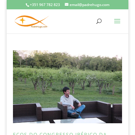
+351 967 782 823
email@padrehugo.com
ECOS DO CONGRESSO IBÉRICO DA