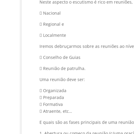
Neste aspecto o escutismo é rico em reuniões, 
 Nacional
 Regional e
 Localmente
Iremos debruçarmos sobre as reuniões ao nível
 Conselho de Guias
 Reunião de patrulha.
Uma reunião deve ser:
 Organizada
 Preparada
 Formativa
 Atraente, etc…
E quais são as fases principais de uma reunião
1. Abertura ou começo da reunião (c/uma oraç