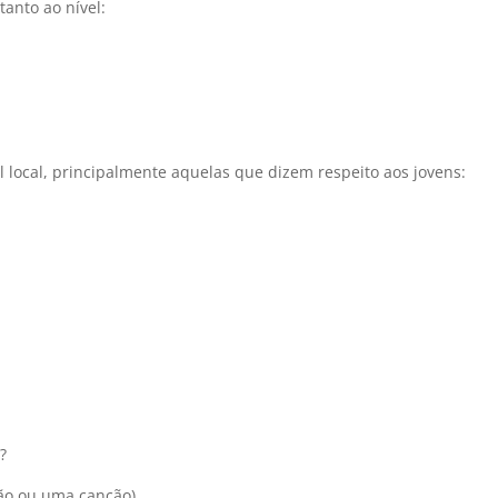
tanto ao nível:
 local, principalmente aquelas que dizem respeito aos jovens:
?
ão ou uma canção)