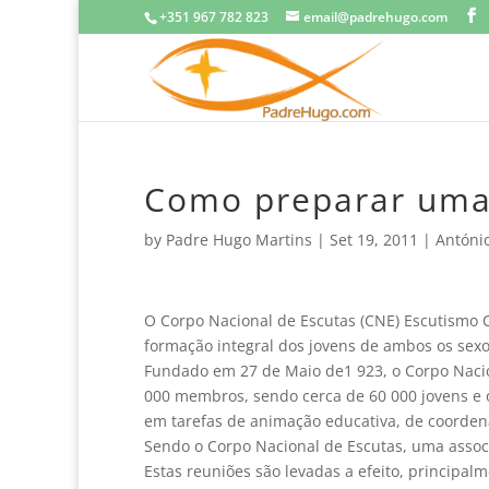
+351 967 782 823
email@padrehugo.com
Como preparar uma
by
Padre Hugo Martins
|
Set 19, 2011
|
Antóni
O Corpo Nacional de Escutas (CNE) Escutismo C
formação integral dos jovens de ambos os sexo
Fundado em 27 de Maio de1 923, o Corpo Nacio
000 membros, sendo cerca de 60 000 jovens e 
em tarefas de animação educativa, de coorden
Sendo o Corpo Nacional de Escutas, uma associ
Estas reuniões são levadas a efeito, principal