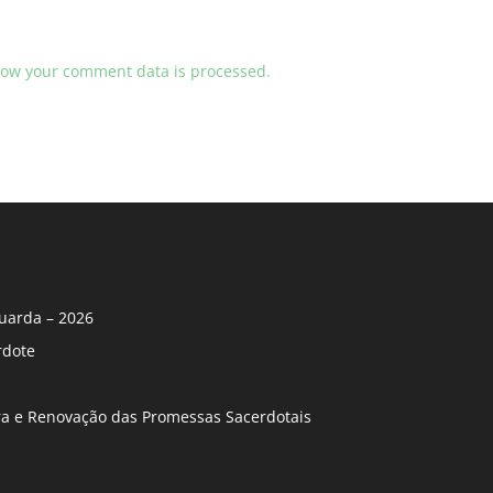
ow your comment data is processed.
uarda – 2026
rdote
ira e Renovação das Promessas Sacerdotais