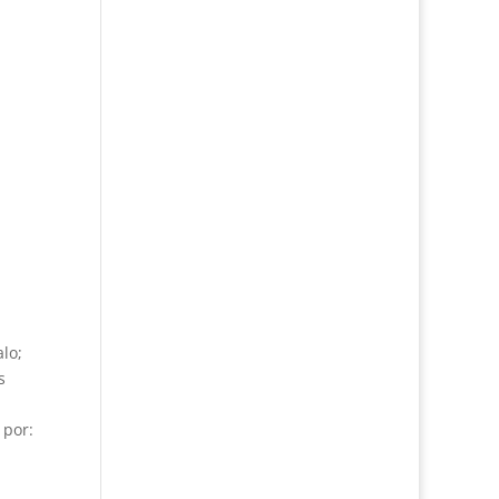
lo;
s
 por: