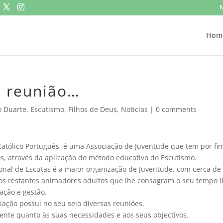
N
Hom
 reunião…
o Duarte
,
Escutismo
,
Filhos de Deus
,
Noticias
|
0 comments
atólico Português, é uma Associação de Juventude que tem por fi
s, através da aplicação do método educativo do Escutismo.
nal de Escutas é a maior organização de Juventude, com cerca de
os restantes animadores adultos que lhe consagram o seu tempo l
ação e gestão.
ação possui no seu seio diversas reuniões.
mente quanto às suas necessidades e aos seus objectivos.