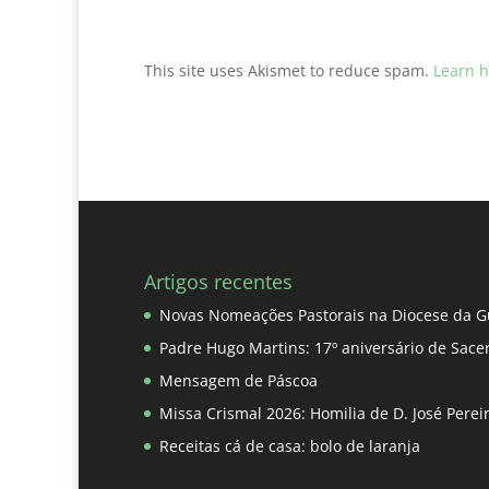
This site uses Akismet to reduce spam.
Learn h
Artigos recentes
Novas Nomeações Pastorais na Diocese da G
Padre Hugo Martins: 17º aniversário de Sace
Mensagem de Páscoa
Missa Crismal 2026: Homilia de D. José Pere
Receitas cá de casa: bolo de laranja