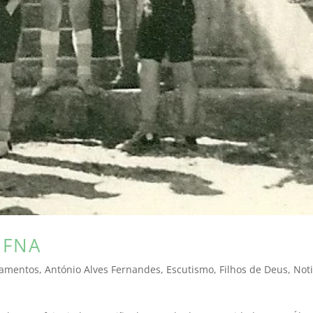
 FNA
amentos
,
António Alves Fernandes
,
Escutismo
,
Filhos de Deus
,
Noti