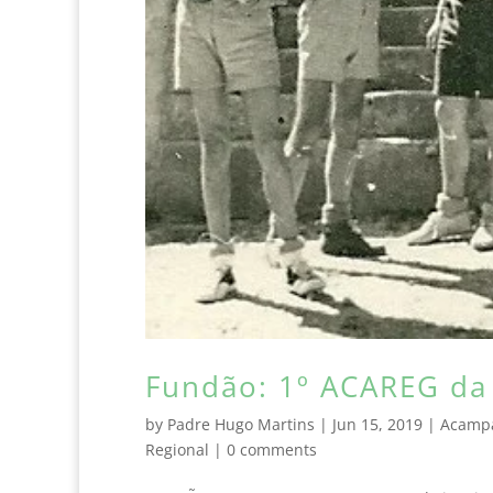
Fundão: 1º ACAREG da
by
Padre Hugo Martins
|
Jun 15, 2019
|
Acamp
Regional
|
0 comments