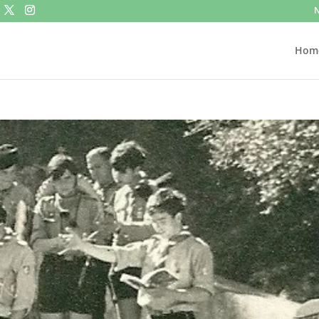
N
Hom