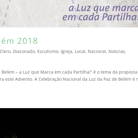
elém 2018
Clero
,
Diaconado
,
Escutismo
,
Igreja
,
Local
,
Nacional
,
Noticias
,
 Belém – a Luz que Marca em cada Partilha!” é o tema da proposta
ra este Advento. A Celebração Nacional da Luz da Paz de Belém é 