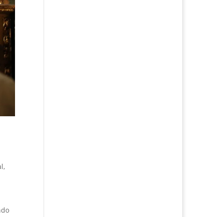
al
,
ndo