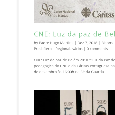
CNE: Luz da paz de B
by
Padre Hugo Martins
|
Dez 7, 2018
|
Bispos
,
Presbíteros
,
Regional
,
vários
|
0 comments
CNE: Luz da paz de Belém 2018 ““Luz da Paz de
pedagógica do CNE e da Cáritas Portuguesa pa
de dezembro às 16:00h na Sé da Guarda....