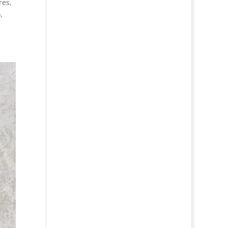
res,
,