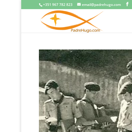
+351 967 782 823
email@padrehugo.com