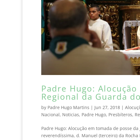
Padre Hugo: Alocução
Regional da Guarda d
by
Padre Hugo Martins
|
Jun 27, 2018
|
Alocuç
Nacional
,
Noticias
,
Padre Hugo
,
Presbíteros
,
Re
Padre Hugo: Alocução em tomada de posse da 
reverendíssima, d. Manuel (terceiro) da Rocha