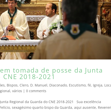
 em tomada de posse da Junta
o CNE 2018-2021
ões
,
Bispos
,
Clero
,
D. Manuel
,
Diaconado
,
Escutismo
,
fé
,
Igreja
,
Loc
gional
,
vários
|
0 comments
Junta Regional da Guarda do CNE 2018-2021 Sua excelência
 Felício, sexagésimo quarto bispo da Guarda, aqui ausente, Revere