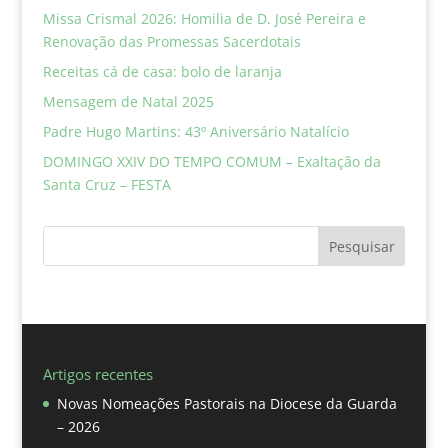
Missa Crismal 2026: Homilia de D. José Pereira e
Renovação das Promessas Sacerdotais
Receitas cá de casa: bolo de laranja
Mensagem de Natal 2025
Padre Hugo Martins: 43º Aniversário Natalício
DOMINGO XXIV DO TEMPO COMUM – Exaltação da
Santa Cruz – FESTA
Pesquisar
Artigos recentes
Novas Nomeações Pastorais na Diocese da Guarda
– 2026