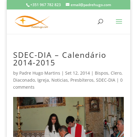
+351 967 782 823
email@padrehugo.com
SDEC-DIA – Calendário
2014-2015
by
Padre Hugo Martins
|
Set 12, 2014
|
Bispos
,
Clero
,
Diaconado
,
Igreja
,
Noticias
,
Presbíteros
,
SDEC-DIA
|
0
comments