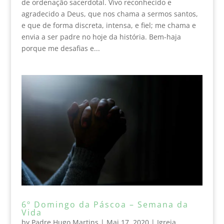
de ordenação sacerdotal. Vivo reconhecido e
agradecido a Deus, que nos chama a sermos santos,
e que de forma discreta, intensa, e fiel; me chama e
envia a ser padre no hoje da história. Bem-haja
porque me desafias e...
6º Domingo da Páscoa – Semana da
Vida
by
Padre Hugo Martins
|
Mai 17, 2020
|
Igreja
,