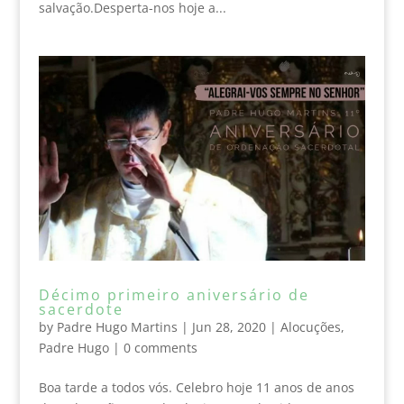
salvação.Desperta-nos hoje a...
Décimo primeiro aniversário de
sacerdote
by
Padre Hugo Martins
|
Jun 28, 2020
|
Alocuções
,
Padre Hugo
|
0 comments
Boa tarde a todos vós. Celebro hoje 11 anos de anos