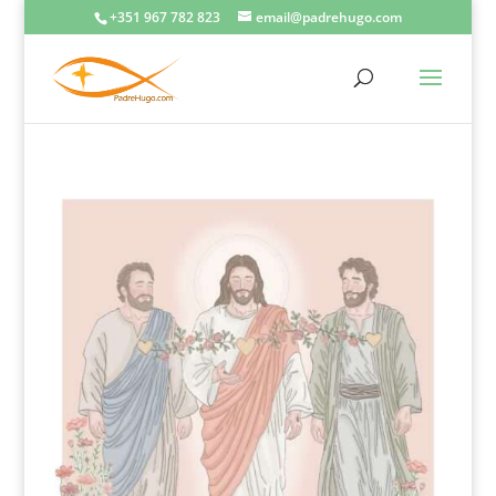
+351 967 782 823
email@padrehugo.com