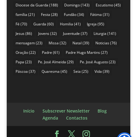
Diocese da Guarda
(188)
Domingo
(143)
Escutismo
(45)
família
(21)
Festa
(28)
Fundão
(34)
Fátima
(31)
Fé
(70)
Guarda
(60)
Homilia
(41)
Igreja
(95)
Jesus
(86)
Jovens
(32)
Juventude
(37)
Liturgia
(141)
mensagem
(23)
Missa
(32)
Natal
(39)
Noticias
(76)
Oração
(22)
Padre
(61)
Padre Hugo Martins
(27)
Papa
(23)
Pe. José Almeida
(29)
Pe. José Augusto
(23)
Páscoa
(37)
Quaresma
(45)
Seia
(25)
Vida
(39)
Início
Subscrever Newsletter
Blog
Agenda
Contactos