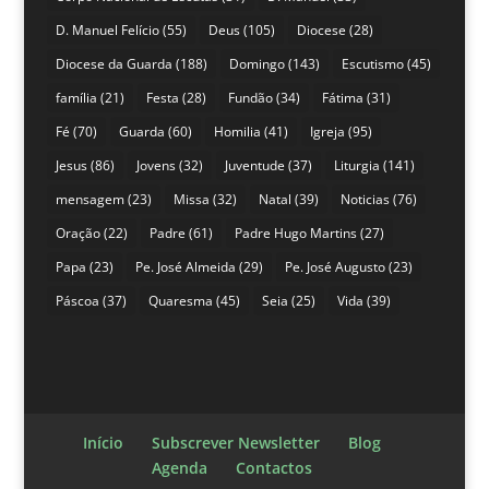
D. Manuel Felício
(55)
Deus
(105)
Diocese
(28)
Diocese da Guarda
(188)
Domingo
(143)
Escutismo
(45)
família
(21)
Festa
(28)
Fundão
(34)
Fátima
(31)
Fé
(70)
Guarda
(60)
Homilia
(41)
Igreja
(95)
Jesus
(86)
Jovens
(32)
Juventude
(37)
Liturgia
(141)
mensagem
(23)
Missa
(32)
Natal
(39)
Noticias
(76)
Oração
(22)
Padre
(61)
Padre Hugo Martins
(27)
Papa
(23)
Pe. José Almeida
(29)
Pe. José Augusto
(23)
Páscoa
(37)
Quaresma
(45)
Seia
(25)
Vida
(39)
Início
Subscrever Newsletter
Blog
Agenda
Contactos