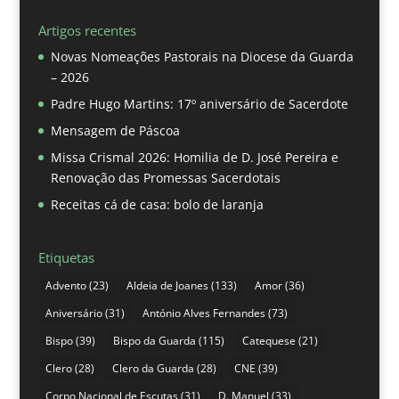
Artigos recentes
Novas Nomeações Pastorais na Diocese da Guarda
– 2026
Padre Hugo Martins: 17º aniversário de Sacerdote
Mensagem de Páscoa
Missa Crismal 2026: Homilia de D. José Pereira e
Renovação das Promessas Sacerdotais
Receitas cá de casa: bolo de laranja
Etiquetas
Advento
(23)
Aldeia de Joanes
(133)
Amor
(36)
Aniversário
(31)
António Alves Fernandes
(73)
Bispo
(39)
Bispo da Guarda
(115)
Catequese
(21)
Clero
(28)
Clero da Guarda
(28)
CNE
(39)
Corpo Nacional de Escutas
(31)
D. Manuel
(33)