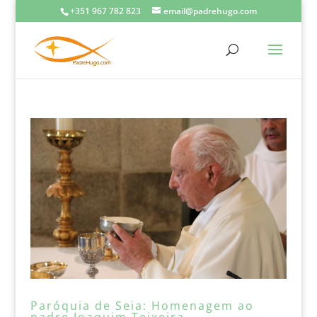
+351 967 782 823
email@padrehugo.com
Paróquia de Seia: Homenagem ao
padre Joaquim Teixeira.