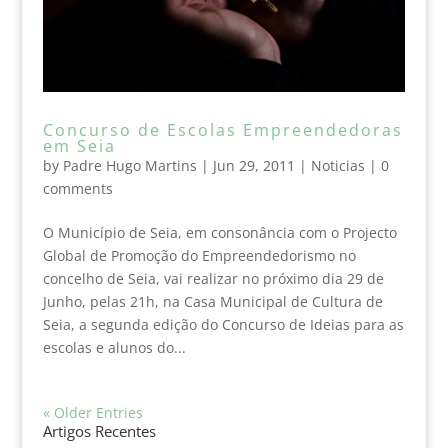
Concurso de Escolas Empreendedoras
em Seia
by
Padre Hugo Martins
|
Jun 29, 2011
|
Noticias
|
0
comments
O Município de Seia, em consonância com o Projecto
Global de Promoção do Empreendedorismo no
concelho de Seia, vai realizar no próximo dia 29 de
Junho, pelas 21h, na Casa Municipal de Cultura de
Seia, a segunda edição do Concurso de Ideias para as
escolas e alunos do...
« Older Entries
Artigos Recentes