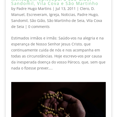
Sandomil, Vila Cova e São Martinho
by
Padre Hugo Martins
|
Jul 13, 2011
|
Clero
,
D.
Manuel
,
Escreveram
,
Igreja
,
Noticias
,
Padre Hugo
,
Sandomil
,
São Gião
,
São Martinho de Seia
,
Vila Cova
de Seia
|
0 comments
Estimados irmãos e irmãs: Saúdo-vos na alegria e na
esperança de Nosso Senhor Jesus Cristo, que
continuamente cuida de nós e nos acompanha em
todas as circunstâncias. Hoje escrevo-vos por causa
da inesperada doença do vosso Pároco, que, sem que
nada o fizesse prever,...