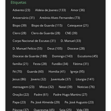
Etiquetas
Advento
(23)
Aldeia de Joanes
(133)
Amor
(36)
Aniversário
(31)
António Alves Fernandes
(73)
Bispo
(39)
Bispo da Guarda
(115)
Catequese
(21)
Clero
(28)
Clero da Guarda
(28)
CNE
(39)
Corpo Nacional de Escutas
(31)
D. Manuel
(33)
D. Manuel Felício
(55)
Deus
(105)
Diocese
(28)
Diocese da Guarda
(188)
Domingo
(143)
Escutismo
(45)
família
(21)
Festa
(28)
Fundão
(34)
Fátima
(31)
Fé
(70)
Guarda
(60)
Homilia
(41)
Igreja
(95)
Jesus
(86)
Jovens
(32)
Juventude
(37)
Liturgia
(141)
mensagem
(23)
Missa
(32)
Natal
(39)
Noticias
(76)
Oração
(22)
Padre
(61)
Padre Hugo Martins
(27)
Papa
(23)
Pe. José Almeida
(29)
Pe. José Augusto
(23)
Páscoa
(37)
Quaresma
(45)
Seia
(25)
Vida
(39)