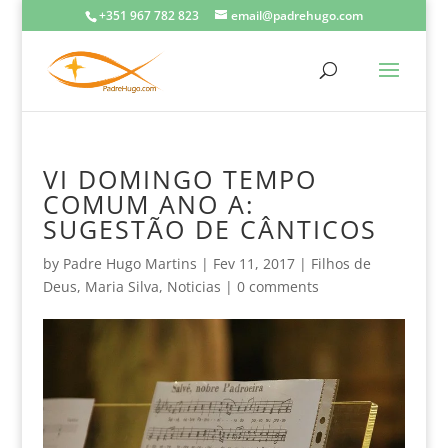
+351 967 782 823
email@padrehugo.com
VI DOMINGO TEMPO
COMUM ANO A:
SUGESTÃO DE CÂNTICOS
by
Padre Hugo Martins
|
Fev 11, 2017
|
Filhos de
Deus
,
Maria Silva
,
Noticias
|
0 comments