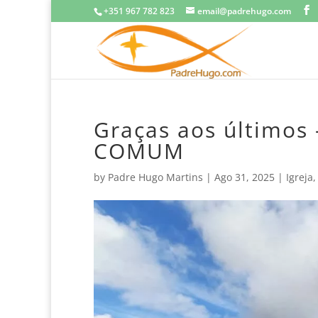
+351 967 782 823
email@padrehugo.com
Graças aos último
COMUM
by
Padre Hugo Martins
|
Ago 31, 2025
|
Igreja