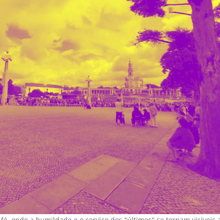
fé, onde a humildade e o serviço dos "últimos" se tornam visíveis 