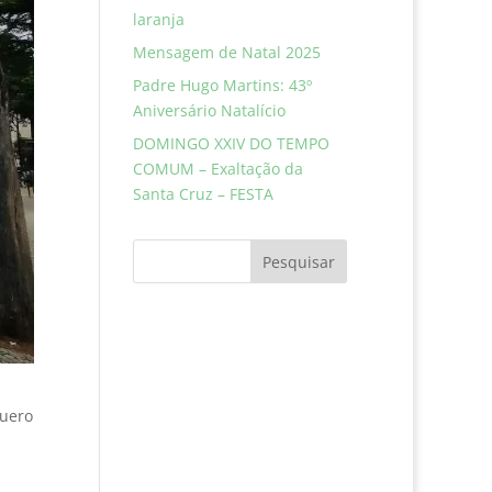
laranja
Mensagem de Natal 2025
Padre Hugo Martins: 43º
Aniversário Natalício
DOMINGO XXIV DO TEMPO
COMUM – Exaltação da
Santa Cruz – FESTA
Pesquisar
quero