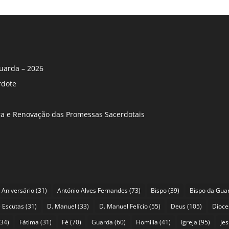
uarda – 2026
rdote
ira e Renovação das Promessas Sacerdotais
Aniversário
(31)
António Alves Fernandes
(73)
Bispo
(39)
Bispo da Gua
 Escutas
(31)
D. Manuel
(33)
D. Manuel Felício
(55)
Deus
(105)
Dioce
34)
Fátima
(31)
Fé
(70)
Guarda
(60)
Homilia
(41)
Igreja
(95)
Je