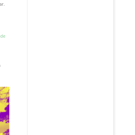
ar.
ade
a