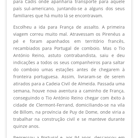
para Cádis onde apanharia transporte para aquele
país sul-americano, juntando-se a alguns dos seus
familiares que há muito lá se encontravam.
Escolheu a ida para França de assalto. A primeira
viagem correu muito mal. Atravessam os Pirenéus a
pé e foram apanhados em território francês,
recambiados para Portugal de comboio. Mas o Tio
António Reino, astuto contrabandista, saiu e deu
indicações a todos os seus companheiros para saltar
do comboio umas estações antes de chegarem à
fronteira portuguesa. Assim, livraram-se de serem
atirados para a Cadeia Civil de Almeida. Passada uma
semana, houve nova aventura a caminho de França,
conseguindo o Tio António Reino chegar com êxito à
cidade de Clermont-Ferrand, domiciliando-se na vila
de Billom, na província de Puy de Dome, onde viria a
trabalhar na construção civil e se manteve durante
quinze anos.
Regressou a Portugal e, aos 94 anos, descansou em