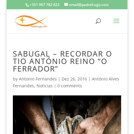
+351 967 782 823
email@padrehugo.com
SABUGAL – RECORDAR O
TIO ANTÓNIO REINO “O
FERRADOR”
by
Antonio Fernandes
|
Dez 26, 2016
|
António Alves
Fernandes
,
Noticias
|
0 comments