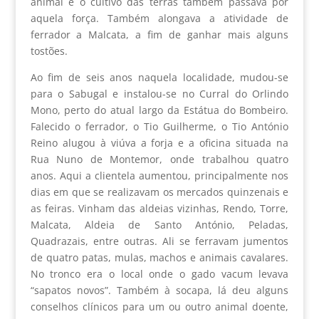
animal e o cultivo das terras também passava por
aquela força. Também alongava a atividade de
ferrador a Malcata, a fim de ganhar mais alguns
tostões.
Ao fim de seis anos naquela localidade, mudou-se
para o Sabugal e instalou-se no Curral do Orlindo
Mono, perto do atual largo da Estátua do Bombeiro.
Falecido o ferrador, o Tio Guilherme, o Tio António
Reino alugou à viúva a forja e a oficina situada na
Rua Nuno de Montemor, onde trabalhou quatro
anos. Aqui a clientela aumentou, principalmente nos
dias em que se realizavam os mercados quinzenais e
as feiras. Vinham das aldeias vizinhas, Rendo, Torre,
Malcata, Aldeia de Santo António, Peladas,
Quadrazais, entre outras. Ali se ferravam jumentos
de quatro patas, mulas, machos e animais cavalares.
No tronco era o local onde o gado vacum levava
“sapatos novos”. Também à socapa, lá deu alguns
conselhos clínicos para um ou outro animal doente,