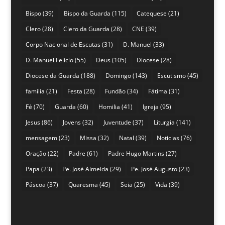
Bispo
(39)
Bispo da Guarda
(115)
Catequese
(21)
Clero
(28)
Clero da Guarda
(28)
CNE
(39)
Corpo Nacional de Escutas
(31)
D. Manuel
(33)
D. Manuel Felício
(55)
Deus
(105)
Diocese
(28)
Diocese da Guarda
(188)
Domingo
(143)
Escutismo
(45)
família
(21)
Festa
(28)
Fundão
(34)
Fátima
(31)
Fé
(70)
Guarda
(60)
Homilia
(41)
Igreja
(95)
Jesus
(86)
Jovens
(32)
Juventude
(37)
Liturgia
(141)
mensagem
(23)
Missa
(32)
Natal
(39)
Noticias
(76)
Oração
(22)
Padre
(61)
Padre Hugo Martins
(27)
Papa
(23)
Pe. José Almeida
(29)
Pe. José Augusto
(23)
Páscoa
(37)
Quaresma
(45)
Seia
(25)
Vida
(39)