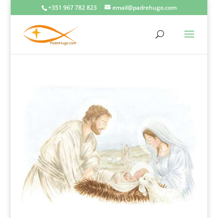
+351 967 782 823
email@padrehugo.com