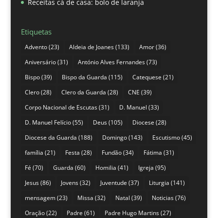
Receitas cá de casa: bolo de laranja
Etiquetas
Advento
(23)
Aldeia de Joanes
(133)
Amor
(36)
Aniversário
(31)
António Alves Fernandes
(73)
Bispo
(39)
Bispo da Guarda
(115)
Catequese
(21)
Clero
(28)
Clero da Guarda
(28)
CNE
(39)
Corpo Nacional de Escutas
(31)
D. Manuel
(33)
D. Manuel Felício
(55)
Deus
(105)
Diocese
(28)
Diocese da Guarda
(188)
Domingo
(143)
Escutismo
(45)
família
(21)
Festa
(28)
Fundão
(34)
Fátima
(31)
Fé
(70)
Guarda
(60)
Homilia
(41)
Igreja
(95)
Jesus
(86)
Jovens
(32)
Juventude
(37)
Liturgia
(141)
mensagem
(23)
Missa
(32)
Natal
(39)
Noticias
(76)
Oração
(22)
Padre
(61)
Padre Hugo Martins
(27)