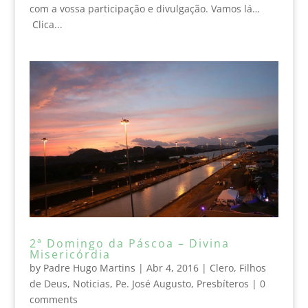
com a vossa participação e divulgação. Vamos lá…
Clica...
2ª Domingo da Páscoa – Divina
Misericórdia
by
Padre Hugo Martins
|
Abr 4, 2016
|
Clero
,
Filhos
de Deus
,
Noticias
,
Pe. José Augusto
,
Presbíteros
|
0
comments