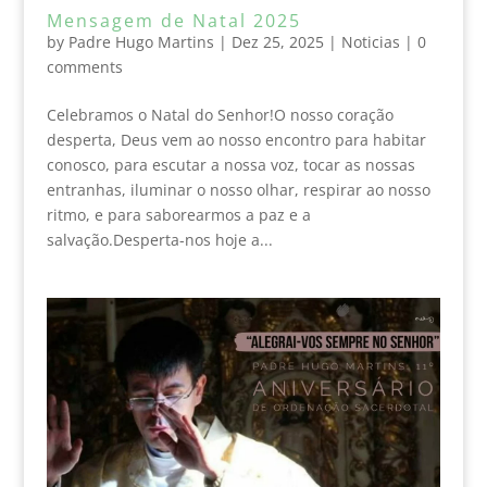
Mensagem de Natal 2025
by
Padre Hugo Martins
|
Dez 25, 2025
|
Noticias
|
0
comments
Celebramos o Natal do Senhor!O nosso coração
desperta, Deus vem ao nosso encontro para habitar
conosco, para escutar a nossa voz, tocar as nossas
entranhas, iluminar o nosso olhar, respirar ao nosso
ritmo, e para saborearmos a paz e a
salvação.Desperta-nos hoje a...