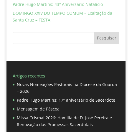
Padre Hugo Martins: 43º Aniversário Natalício
DOMINGO XXIV DO TEMPO COMUM – Exaltação da
Santa Cruz – FESTA
Pesquisar
Artigos recentes
Novas Nomeações Pastorais na Diocese da Guarda
– 2026
Padre Hugo Martins: 17º aniversário de Sacerdote
Mensagem de Páscoa
Missa Crismal 2026: Homilia de D. José Pereira e
Renovação das Promessas Sacerdotais