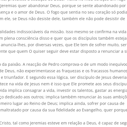
. Jeremias quer abandonar Deus, porque se sente abandonado por 
ença e o amor de Deus. O fogo que sentia no seu coração só podia
m ele, se Deus não desiste dele, também ele não pode desistir de
ealidades indissociáveis da missão. Isso mesmo se confirma na vida
tem plena consciência disso e quer que os discípulos também estej
 anuncia-lhes, por diversas vezes, que Ele tem de sofrer muito, ser
mente que quem O quiser seguir deve estar disposto a renunciar a s
ho da paixão. A reacção de Pedro comprova-o de um modo inequívoc
o de Deus, não experimentasse as fraquezas e os fracassos humanos
 triunfador. E segundo essa lógica, ser discípulo de Jesus deveria
tece na vida de Jesus nem é isso que Ele promete aos seus discípu
da implica consagrar a vida, investir os talentos, gastar as energi
iço dedicado aos outros; implica também renunciar às suas ambiçõ
meiro lugar ao Reino de Deus; implica ainda, sofrer por causa de
e maltratado por causa da sua fidelidade ao Evangelho, quer porqu
risto, tal como Jeremias esteve em relação a Deus, é capaz de seg