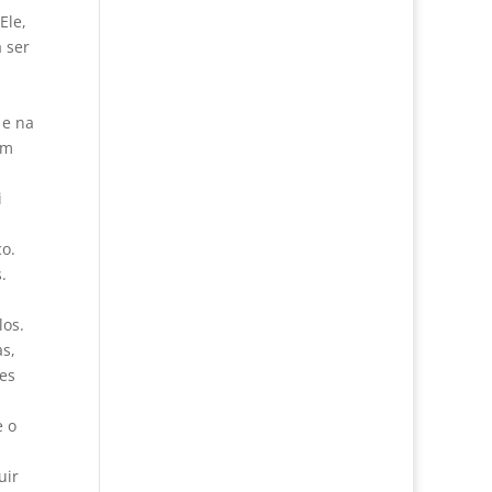
Ele,
 ser
 e na
am
i
o.
.
los.
as,
es
e o
uir