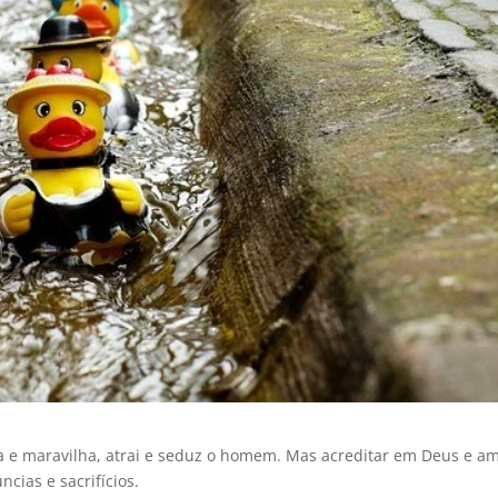
e maravilha, atrai e seduz o homem. Mas acreditar em Deus e am
cias e sacrifícios.