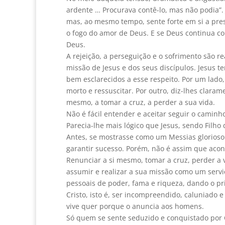
ardente … Procurava contê-lo, mas não podia”
mas, ao mesmo tempo, sente forte em si a pres
o fogo do amor de Deus. E se Deus continua co
Deus.
A rejeição, a perseguição e o sofrimento são r
missão de Jesus e dos seus discípulos. Jesus 
bem esclarecidos a esse respeito. Por um lado,
morto e ressuscitar. Por outro, diz-lhes clara
mesmo, a tomar a cruz, a perder a sua vida.
Não é fácil entender e aceitar seguir o camin
Parecia-lhe mais lógico que Jesus, sendo Filh
Antes, se mostrasse como um Messias glorioso e
garantir sucesso. Porém, não é assim que acon
Renunciar a si mesmo, tomar a cruz, perder a vi
assumir e realizar a sua missão como um serv
pessoais de poder, fama e riqueza, dando o pri
Cristo, isto é, ser incompreendido, caluniado 
vive quer porque o anuncia aos homens.
Só quem se sente seduzido e conquistado por C