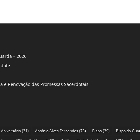
uarda – 2026
rdote
ira e Renovação das Promessas Sacerdotais
Aniversário
(31)
António Alves Fernandes
(73)
Bispo
(39)
Bispo da Gua