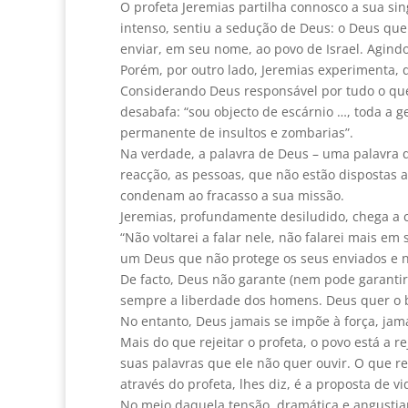
O profeta Jeremias partilha connosco a sua si
intenso, sentiu a sedução de Deus: o Deus que s
enviar, em seu nome, ao povo de Israel. Agind
Porém, por outro lado, Jeremias experimenta, q
Considerando Deus responsável por tudo o que 
desabafa: “sou objecto de escárnio …, toda a 
permanente de insultos e zombarias”.
Na verdade, a palavra de Deus – uma palavra 
reacção, as pessoas, que não estão dispostas 
condenam ao fracasso a sua missão.
Jeremias, profundamente desiludido, chega a co
“Não voltarei a falar nele, não falarei mais 
um Deus que não protege os seus enviados e n
De facto, Deus não garante (nem pode garanti
sempre a liberdade dos homens. Deus quer o b
No entanto, Deus jamais se impõe à força, jama
Mais do que rejeitar o profeta, o povo está a r
suas palavras que ele não quer ouvir. O que r
através do profeta, lhes diz, é a proposta de vi
No meio daquela tensão, dramática e angustia