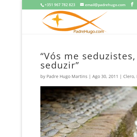
+351 967 782 823
email@padrehugo.com
“Vós me seduzistes,
seduzir”
by
Padre Hugo Martins
|
Ago 30, 2011
|
Clero
,