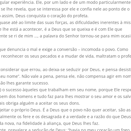
ngular experiência. Ele, por um lado e de um modo particularmente
e lhe revela, que se interessa por ele e confia nele ao ponto de o
o assim, Deus conquista o coração do profeta.
uase até ao limite das suas forças, as dificuldades inerentes à mis
lhe está a acontecer, é a Deus que se queixa e é com Ele que
gente se ri de mim …, a palavra do Senhor tornou-se para mim ocas
que denuncia o mal e exige a conversão – incomoda o povo. Como
a reconhecer os seus pecados e a mudar de vida, maltratam o profe
nsiderar que errou, ao deixa-se seduzir por Deus, e pensa desisti
em seu nome”. Não vale a pena, pensa ele, não compensa agir em no
ão lhes garante sucesso.
r) o sucesso àqueles que trabalham em seu nome, porque Ele respe
em dos homens e tudo faz para lhes mostrar o seu amor e os salv
is obriga alguém a aceitar os seus dons.
ejeitar o próprio Deus. É a Deus que o povo não quer aceitar, são as
ealmente os fere e os desagrada é a verdade e a razão do que Deus
da nova, na fidelidade à aliança, que Deus lhes faz.
nte, prevalece a sedução de Deus: “havia no meu coração um fogo