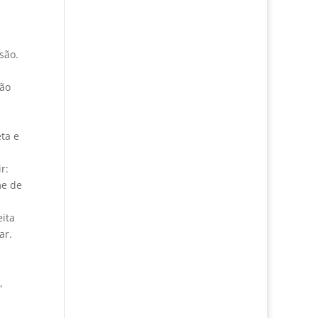
são.
ião
ta e
r:
me de
ita
ar.
,