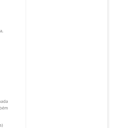
a,
hada
ambém
s)