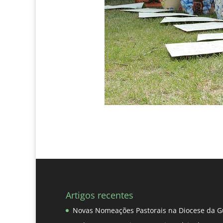
Artigos recentes
Novas Nomeações Pastorais na Diocese da G