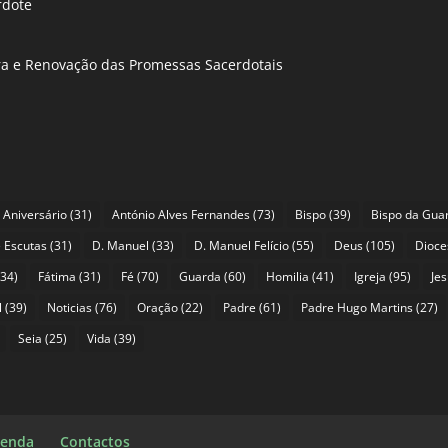
rdote
ira e Renovação das Promessas Sacerdotais
Aniversário
(31)
António Alves Fernandes
(73)
Bispo
(39)
Bispo da Gua
 Escutas
(31)
D. Manuel
(33)
D. Manuel Felício
(55)
Deus
(105)
Dioce
34)
Fátima
(31)
Fé
(70)
Guarda
(60)
Homilia
(41)
Igreja
(95)
Je
l
(39)
Noticias
(76)
Oração
(22)
Padre
(61)
Padre Hugo Martins
(27)
Seia
(25)
Vida
(39)
enda
Contactos