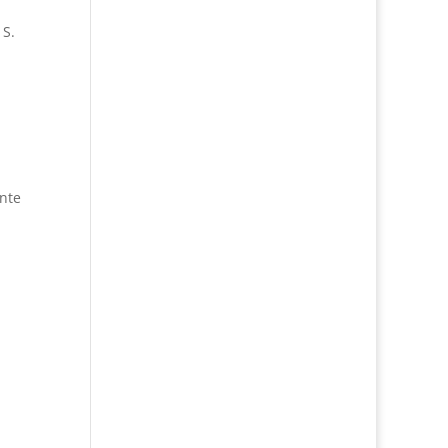
 S.
nte