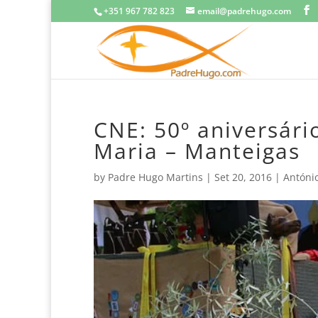
+351 967 782 823
email@padrehugo.com
CNE: 50º aniversár
Maria – Manteigas
by
Padre Hugo Martins
|
Set 20, 2016
|
Antóni