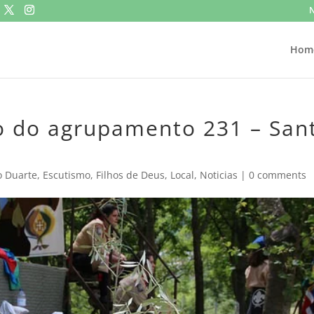
N
Hom
io do agrupamento 231 – San
o Duarte
,
Escutismo
,
Filhos de Deus
,
Local
,
Noticias
|
0 comments