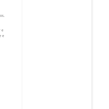
os,
r e
e e