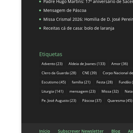
Padre Hugo Martins: 17º aniversário de Sace
Mensagem de Páscoa
Missa Crismal 2026: Homilia de D. José Pere
Receitas cá de casa: bolo de laranja
Etiquetas
Advento
(23)
Aldeia de Joanes
(133)
Amor
(36)
Clero da Guarda
(28)
CNE
(39)
Corpo Nacional de
Escutismo
(45)
família
(21)
Festa
(28)
Fundão
(
Liturgia
(141)
mensagem
(23)
Missa
(32)
Nata
Pe. José Augusto
(23)
Páscoa
(37)
Quaresma
(45)
Início
Subscrever Newsletter
Blog
Ag