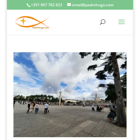
+351 967 782 823
email@padrehugo.com