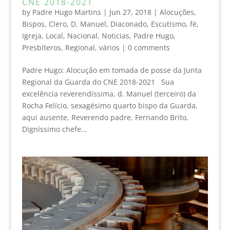
CNE 2018-2021
by
Padre Hugo Martins
|
Jun 27, 2018
|
Alocuções
,
Bispos
,
Clero
,
D. Manuel
,
Diaconado
,
Escutismo
,
fé
,
Igreja
,
Local
,
Nacional
,
Noticias
,
Padre Hugo
,
Presbíteros
,
Regional
,
vários
|
0 comments
Padre Hugo: Alocução em tomada de posse da Junta
Regional da Guarda do CNE 2018-2021 Sua
excelência reverendíssima, d. Manuel (terceiro) da
Rocha Felício, sexagésimo quarto bispo da Guarda,
aqui ausente, Reverendo padre, Fernando Brito,
Digníssimo chefe...