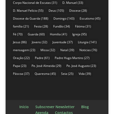
Corpo Nacional de Escutas
(31)
D. Manuel
(33)
D. Manuel Felício
(55)
Deus
(105)
Diocese
(28)
Diocese da Guarda
(188)
Domingo
(143)
Escutismo
(45)
família
(21)
Festa
(28)
Fundão
(34)
Fátima
(31)
Fé
(70)
Guarda
(60)
Homilia
(41)
Igreja
(95)
Jesus
(86)
Jovens
(32)
Juventude
(37)
Liturgia
(141)
mensagem
(23)
Missa
(32)
Natal
(39)
Noticias
(76)
Oração
(22)
Padre
(61)
Padre Hugo Martins
(27)
Papa
(23)
Pe. José Almeida
(29)
Pe. José Augusto
(23)
Páscoa
(37)
Quaresma
(45)
Seia
(25)
Vida
(39)
Início
Subscrever Newsletter
Blog
Agenda
Contactos